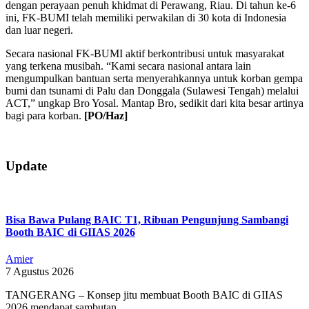
dengan perayaan penuh khidmat di Perawang, Riau. Di tahun ke-6
ini, FK-BUMI telah memiliki perwakilan di 30 kota di Indonesia
dan luar negeri.
Secara nasional FK-BUMI aktif berkontribusi untuk masyarakat
yang terkena musibah. “Kami secara nasional antara lain
mengumpulkan bantuan serta menyerahkannya untuk korban gempa
bumi dan tsunami di Palu dan Donggala (Sulawesi Tengah) melalui
ACT,” ungkap Bro Yosal. Mantap Bro, sedikit dari kita besar artinya
bagi para korban.
[PO/Haz]
2019-
Update
09-
15
Bisa Bawa Pulang BAIC T1, Ribuan Pengunjung Sambangi
Booth BAIC di GIIAS 2026
Amier
7 Agustus 2026
TANGERANG – Konsep jitu membuat Booth BAIC di GIIAS
2026 mendapat sambutan