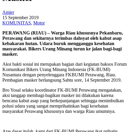
Amier
15 September 2019
KOMUNITAS
,
Motor
PERAWANG (RIAU) – Warga Riau khususnya Pekanbaru,
Perawang dan sekitarnya terimbas dahsyat oleh kabut asap
kebakaran hutan. Udara buruk mengganggu kesehatan
masyarakat. Bikers Urang Minang turun ke jalan bagi-bagi
masker.
Aksi bakti sosial ini merupakan bagian dari kegiatan baksos Forum
Komunikasi Bikers Urang Minang Indonesia (FK-BUMI)
Nusantara dengan penyelenggara FKBUMI Perawang, Riau.
Pembagian masker berlangsung Sabtu sore, 14 September 2019.
Bro Yosal selaku koordinator FK-BUMI Perawang mengatakan,
aksi tanggap membagi-bagikan masker ini dilakukan karena
bencana kabut asap yang berkepanjangan sehingga menimbulkan
polusi udara yang sangat memprihatinkan bagi kesehatan
masyarakat Perawang khususnya dan warga Riau umumnya.
Atas dasar itulah, kami dari FK-BUMI Perawang ikut prihatin