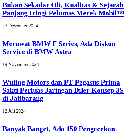
Bukan Sekadar Oli, Kualitas & Sejarah
Panjang Iringi Pelumas Merek Mobil™
2024-
27 Desember 2024
12-
27
Merawat BMW F Series, Ada Diskon
Service di BMW Astra
2024-
19 November 2024
11-
19
Wuling Motors dan PT Pegasus Prima
Sakti Perluas Jaringan Diler Konsep 3S
di Jatibarang
2024-
12 Juli 2024
07-
12
Banyak Banget, Ada 150 Pengecekan