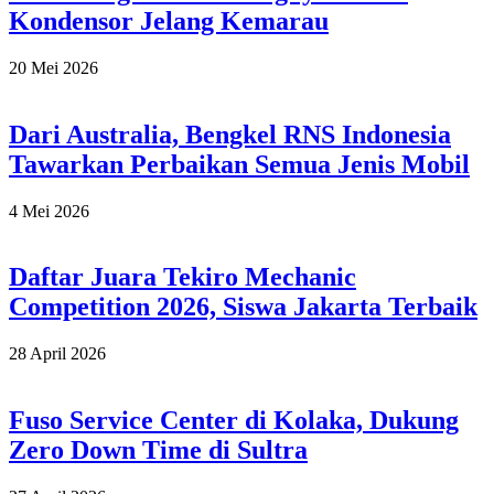
Kondensor Jelang Kemarau
2026-
20 Mei 2026
05-
20
Dari Australia, Bengkel RNS Indonesia
Tawarkan Perbaikan Semua Jenis Mobil
2026-
4 Mei 2026
05-
04
Daftar Juara Tekiro Mechanic
Competition 2026, Siswa Jakarta Terbaik
2026-
28 April 2026
04-
28
Fuso Service Center di Kolaka, Dukung
Zero Down Time di Sultra