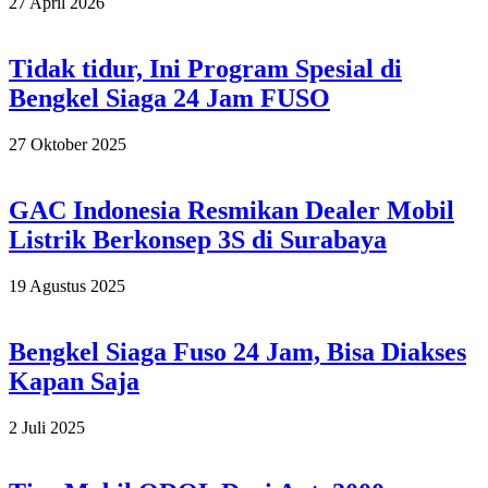
2026-
27 April 2026
04-
27
Tidak tidur, Ini Program Spesial di
Bengkel Siaga 24 Jam FUSO
2025-
27 Oktober 2025
10-
27
GAC Indonesia Resmikan Dealer Mobil
Listrik Berkonsep 3S di Surabaya
2025-
19 Agustus 2025
08-
19
Bengkel Siaga Fuso 24 Jam, Bisa Diakses
Kapan Saja
2025-
2 Juli 2025
07-
02