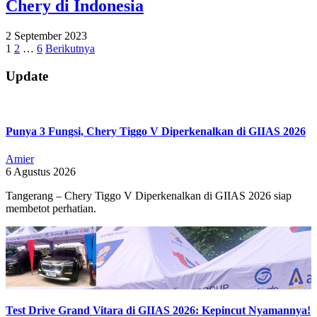
Chery di Indonesia
2023-
2 September 2023
09-
Paginasi
1
2
…
6
Berikutnya
02
pos
Update
Punya 3 Fungsi, Chery Tiggo V Diperkenalkan di GIIAS 2026
Amier
6 Agustus 2026
Tangerang – Chery Tiggo V Diperkenalkan di GIIAS 2026 siap
membetot perhatian.
Test Drive Grand Vitara di GIIAS 2026: Kepincut Nyamannya!