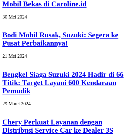
Mobil Bekas di Caroline.id
2024-
30 Mei 2024
05-
30
Bodi Mobil Rusak, Suzuki: Segera ke
Pusat Perbaikannya!
2024-
21 Mei 2024
05-
21
Bengkel Siaga Suzuki 2024 Hadir di 66
Titik: Target Layani 600 Kendaraan
Pemudik
2024-
29 Maret 2024
03-
29
Chery Perkuat Layanan dengan
Distribusi Service Car ke Dealer 3S