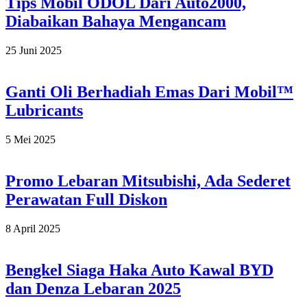
Tips Mobil ODOL Dari Auto2000,
Diabaikan Bahaya Mengancam
2025-
25 Juni 2025
06-
25
Ganti Oli Berhadiah Emas Dari Mobil™
Lubricants
2025-
5 Mei 2025
05-
05
Promo Lebaran Mitsubishi, Ada Sederet
Perawatan Full Diskon
2025-
8 April 2025
04-
08
Bengkel Siaga Haka Auto Kawal BYD
dan Denza Lebaran 2025