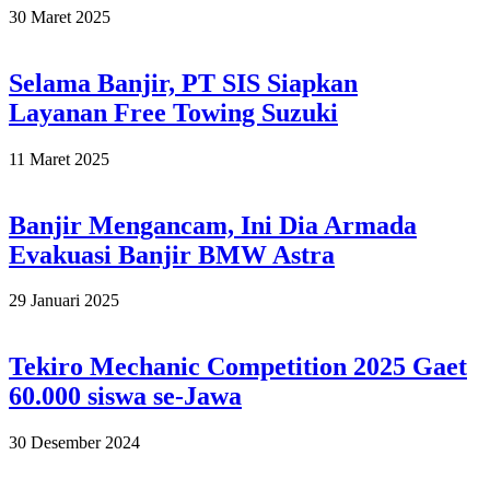
2025-
30 Maret 2025
03-
30
Selama Banjir, PT SIS Siapkan
Layanan Free Towing Suzuki
2025-
11 Maret 2025
03-
11
Banjir Mengancam, Ini Dia Armada
Evakuasi Banjir BMW Astra
2025-
29 Januari 2025
01-
29
Tekiro Mechanic Competition 2025 Gaet
60.000 siswa se-Jawa
2024-
30 Desember 2024
12-
30