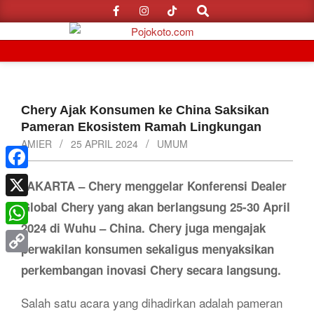
Search
Skip
to
content
Primary
Navigation
Menu
Chery Ajak Konsumen ke China Saksikan
Pameran Ekosistem Ramah Lingkungan
AMIER
25 APRIL 2024
UMUM
Facebook
JAKARTA – Chery menggelar Konferensi Dealer
Global Chery yang akan berlangsung 25-30 April
X
2024 di Wuhu – China. Chery juga mengajak
WhatsApp
perwakilan konsumen sekaligus menyaksikan
Copy
perkembangan inovasi Chery secara langsung.
Link
Salah satu acara yang dihadirkan adalah pameran