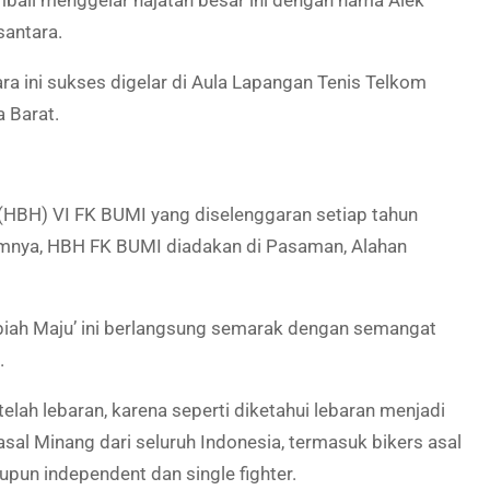
mbali menggelar hajatan besar ini dengan nama Alek
santara.
a ini sukses digelar di Aula Lapangan Tenis Telkom
 Barat.
al (HBH) VI FK BUMI yang diselenggaran setiap tahun
lumnya, HBH FK BUMI diadakan di Pasaman, Alahan
ah Maju’ ini berlangsung semarak dengan semangat
.
lah lebaran, karena seperti diketahui lebaran menjadi
l Minang dari seluruh Indonesia, termasuk bikers asal
pun independent dan single fighter.