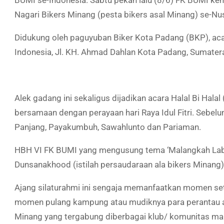
BUMI se-Indonesia. Sabtu pekan lalu (8/6) FK BUMI ke
Nagari Bikers Minang (pesta bikers asal Minang) se-Nu
Didukung oleh paguyuban Biker Kota Padang (BKP), acar
Indonesia, Jl. KH. Ahmad Dahlan Kota Padang, Sumatera
Alek gadang ini sekaligus dijadikan acara Halal Bi Hal
bersamaan dengan perayaan hari Raya Idul Fitri. Sebe
Panjang, Payakumbuh, Sawahlunto dan Pariaman.
HBH VI FK BUMI yang mengusung tema ‘Malangkah Labi
Dunsanakhood (istilah persaudaraan ala bikers Minang)
Ajang silaturahmi ini sengaja memanfaatkan momen sete
momen pulang kampung atau mudiknya para perantau asa
Minang yang tergabung diberbagai klub/ komunitas mau