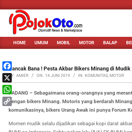
Skip
to
content
HOME
UMUM
MOBIL
MOTOR
BALAP
BE
Primary
Navigation
Menu
Rancak Bana ! Pesta Akbar Bikers Minang di Mudik
Facebook
BY:
AMIER
ON:
14 JUNI 2019
IN:
KOMUNITAS
,
MOTOR
X
PADANG – Sebagaimana orang-orangnya yang merantau 
WhatsApp
dengan bikers Minang. Motoris yang berdarah Minang
komunikasinya, bikers Urang Awak ini punya Forum K
Copy
Link
Momen mudik selalu dijadikan sebagai kopi darat akbar 