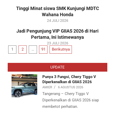
07-
Tinggi Minat siswa SMK Kunjungi MDTC
26
Wahana Honda
2026-
24 JULI 2026
07-
Jadi Pengunjung VIP GIIAS 2026 di Hari
24
Pertama, Ini Istimewanya
2026-
23 JULI 2026
Paginasi
1
2
…
91
Berikutnya
07-
23
pos
UPDATE
Punya 3 Fungsi, Chery Tiggo V
Diperkenalkan di GIIAS 2026
AMIER
6 AGUSTUS 2026
Tangerang – Chery Tiggo V
Diperkenalkan di GIIAS 2026 siap
membetot perhatian.