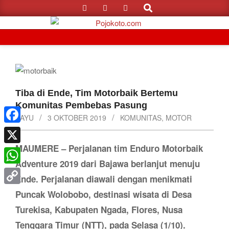
Search
Skip
to
content
Primary
Navigation
Menu
Tiba di Ende, Tim Motorbaik Bertemu
Komunitas Pembebas Pasung
BAYU
3 OKTOBER 2019
KOMUNITAS
,
MOTOR
Facebook
MAUMERE – Perjalanan tim Enduro Motorbaik
X
Adventure 2019 dari Bajawa berlanjut menuju
WhatsApp
Ende. Perjalanan diawali dengan menikmati
Copy
Puncak Wolobobo, destinasi wisata di Desa
Link
Turekisa, Kabupaten Ngada, Flores, Nusa
Tenggara Timur (NTT), pada Selasa (1/10).