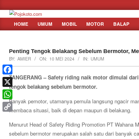
Skip
to
content
HOME
UMUM
MOBIL
MOTOR
BALAP
Primary
Navigation
Menu
Penting Tengok Belakang Sebelum Bermotor, M
BY:
AMIER
ON:
10 MEI 2024
IN:
UMUM
TANGERANG – Safety riding naik motor dimulai dari
Facebook
tengok belakang sebelum bermotor.
X
Banyak pemotor, utamanya pemula langsung ngacir mana
WhatsApp
membaca situasi, baik di depan maupun di belakang.
Copy
Menurut Head of Safety Riding Promotion PT Wahana M
Link
sebelum bermotor merupakan salah satu dari banyak c