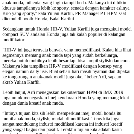
anak muda, millenial yang ingin tampil beda. Makanya ini dibikin
khusus tampilannya lebih ke sporty, senada dengan karakter aslinya
Brio yang sporty,” kata Yulian Karfili, PR Manager PT HPM saat
ditemui di booth Honda, Balai Kartini.
Sedangkan untuk Honda HR-V, Yulian Karfili juga mengakui model
compact SUV andalan Honda juga tak kalah populer di kalangan
modifikator.
“HR-V ini juga ternyata banyak yang memodifikasi. Kalau kita lihat
segmennya memang anak muda tapi yang sudah berkeluarga,
mereka butuh mobilnya lebih besar tapi bisa tampil stylish dan cool.
Makanya kita tampilkan HR-V modifikasi dengan konsep yang
elegan namun daily use. Buat sehari-hari masih nyaman dan dipakai
ke tongkrongan anak-anak modif juga oke,” beber Arfi, sapaan
akrab Yulian Karfili.
Lebih lanjut, Arfi menegaskan keikutsertaan HPM di IMX 2019
juga untuk menegaskan imej kendaraan Honda yang memang lekat
dengan dunia kreatif anak muda.
“Intinya tujuan kita sih lebih memperkuat imej, mobil honda itu
mobil anak muda, stylish, mudah dimodifikasi. Terus kita juga
sangat mendukung industri modifikasi karena ini industri kreatif
yang sangat bagus dan positif. Terakhir tujuan kita adalah kasih