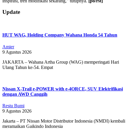
inspirasi, tren modifikasi sekarang,” tutupnya.
[po/rst]
2019-
Update
09-
29
HUT WAG, Holding Company Wahana Honda 54 Tahun
Amier
9 Agustus 2026
JAKARTA – Wahana Artha Group (WAG) memperingati Hari
Ulang Tahun ke-54. Empat
Nissan X-Trail e-POWER with e-4ORCE, SUV Elektrifikasi
dengan AWD Canggih
Restu Bumi
9 Agustus 2026
Jakarta – PT Nissan Motor Distributor Indonesia (NMDI) kembali
meramaikan Gaikindo Indonesia