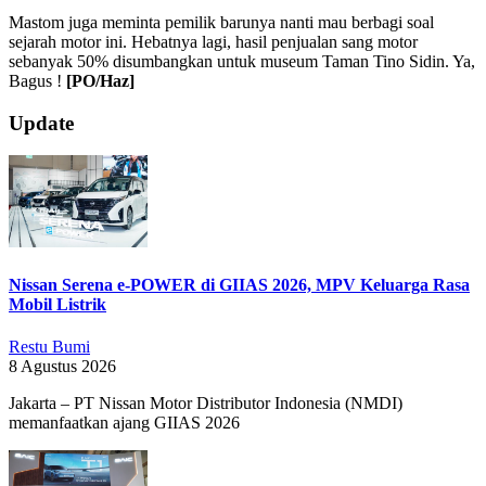
Mastom juga meminta pemilik barunya nanti mau berbagi soal
sejarah motor ini. Hebatnya lagi, hasil penjualan sang motor
sebanyak 50% disumbangkan untuk museum Taman Tino Sidin. Ya,
Bagus !
[PO/Haz]
2019-
Update
09-
10
Nissan Serena e-POWER di GIIAS 2026, MPV Keluarga Rasa
Mobil Listrik
Restu Bumi
8 Agustus 2026
Jakarta – PT Nissan Motor Distributor Indonesia (NMDI)
memanfaatkan ajang GIIAS 2026