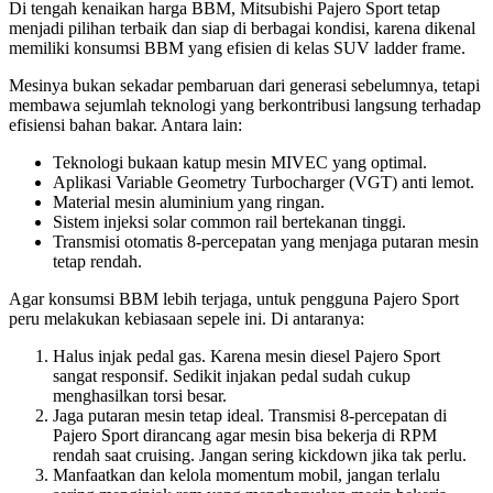
Di tengah kenaikan harga BBM, Mitsubishi Pajero Sport tetap
menjadi pilihan terbaik dan siap di berbagai kondisi, karena dikenal
memiliki konsumsi BBM yang efisien di kelas SUV ladder frame.
Mesinya bukan sekadar pembaruan dari generasi sebelumnya, tetapi
membawa sejumlah teknologi yang berkontribusi langsung terhadap
efisiensi bahan bakar. Antara lain:
Teknologi bukaan katup mesin MIVEC yang optimal.
Aplikasi Variable Geometry Turbocharger (VGT) anti lemot.
Material mesin aluminium yang ringan.
Sistem injeksi solar common rail bertekanan tinggi.
Transmisi otomatis 8-percepatan yang menjaga putaran mesin
tetap rendah.
Agar konsumsi BBM lebih terjaga, untuk pengguna Pajero Sport
peru melakukan kebiasaan sepele ini. Di antaranya:
Halus injak pedal gas. Karena mesin diesel Pajero Sport
sangat responsif. Sedikit injakan pedal sudah cukup
menghasilkan torsi besar.
Jaga putaran mesin tetap ideal. Transmisi 8-percepatan di
Pajero Sport dirancang agar mesin bisa bekerja di RPM
rendah saat cruising. Jangan sering kickdown jika tak perlu.
Manfaatkan dan kelola momentum mobil, jangan terlalu