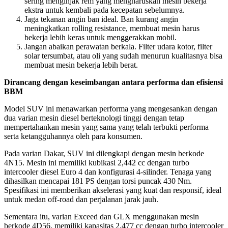
sering menginjak rem yang mengharuskan mesin bekerja
ekstra untuk kembali pada kecepatan sebelumnya.
Jaga tekanan angin ban ideal. Ban kurang angin
meningkatkan rolling resistance, membuat mesin harus
bekerja lebih keras untuk menggerakkan mobil.
Jangan abaikan perawatan berkala. Filter udara kotor, filter
solar tersumbat, atau oli yang sudah menurun kualitasnya bisa
membuat mesin bekerja lebih berat.
Dirancang dengan keseimbangan antara performa dan efisiensi
BBM
Model SUV ini menawarkan performa yang mengesankan dengan
dua varian mesin diesel berteknologi tinggi dengan tetap
mempertahankan mesin yang sama yang telah terbukti performa
serta ketangguhannya oleh para konsumen.
Pada varian Dakar, SUV ini dilengkapi dengan mesin berkode
4N15. Mesin ini memiliki kubikasi 2,442 cc dengan turbo
intercooler diesel Euro 4 dan konfigurasi 4-silinder. Tenaga yang
dihasilkan mencapai 181 PS dengan torsi puncak 430 Nm.
Spesifikasi ini memberikan akselerasi yang kuat dan responsif, ideal
untuk medan off-road dan perjalanan jarak jauh.
Sementara itu, varian Exceed dan GLX menggunakan mesin
berkode 4D56, memiliki kapasitas 2,477 cc dengan turbo intercooler