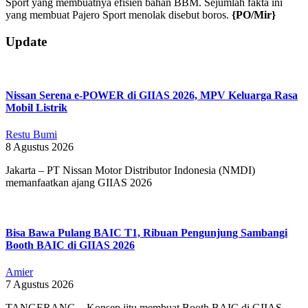
Sport yang membuatnya efisien bahan BBM. Sejumlah fakta ini
yang membuat Pajero Sport menolak disebut boros.
{PO/Mir}
2026-
Update
05-
29
Nissan Serena e-POWER di GIIAS 2026, MPV Keluarga Rasa
Mobil Listrik
Restu Bumi
8 Agustus 2026
Jakarta – PT Nissan Motor Distributor Indonesia (NMDI)
memanfaatkan ajang GIIAS 2026
Bisa Bawa Pulang BAIC T1, Ribuan Pengunjung Sambangi
Booth BAIC di GIIAS 2026
Amier
7 Agustus 2026
TANGERANG – Konsep jitu membuat Booth BAIC di GIIAS