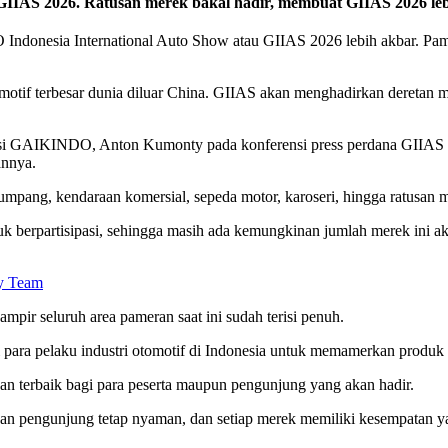
 GIIAS 2026. Ratusan merek bakal hadir, membuat GIIAS 2026 lebi
donesia International Auto Show atau GIIAS 2026 lebih akbar. Pame
omotif terbesar dunia diluar China. GIIAS akan menghadirkan deretan 
i GAIKINDO, Anton Kumonty pada konferensi press perdana GIIAS 202
annya.
mpang, kendaraan komersial, sepeda motor, karoseri, hingga ratusan m
ntuk berpartisipasi, sehingga masih ada kemungkinan jumlah merek ini
ly Team
mpir seluruh area pameran saat ini sudah terisi penuh.
para pelaku industri otomotif di Indonesia untuk memamerkan produk 
 terbaik bagi para peserta maupun pengunjung yang akan hadir.
akan pengunjung tetap nyaman, dan setiap merek memiliki kesempatan