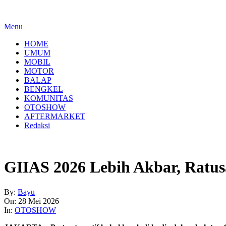
Menu
HOME
UMUM
MOBIL
MOTOR
BALAP
BENGKEL
KOMUNITAS
OTOSHOW
AFTERMARKET
Redaksi
GIIAS 2026 Lebih Akbar, Ratus
By:
Bayu
On:
28 Mei 2026
In:
OTOSHOW