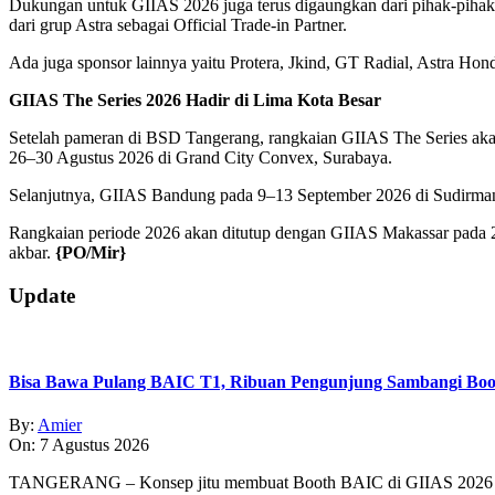
Dukungan untuk GIIAS 2026 juga terus digaungkan dari pihak-pihak 
dari grup Astra sebagai Official Trade-in Partner.
Ada juga sponsor lainnya yaitu Protera, Jkind, GT Radial, Astra Ho
GIIAS The Series 2026 Hadir di Lima Kota Besar
Setelah pameran di BSD Tangerang, rangkaian GIIAS The Series akan
26–30 Agustus 2026 di Grand City Convex, Surabaya.
Selanjutnya, GIIAS Bandung pada 9–13 September 2026 di Sudirma
Rangkaian periode 2026 akan ditutup dengan GIIAS Makassar pada
akbar.
{PO/Mir}
2026-
Update
05-
28
Bisa Bawa Pulang BAIC T1, Ribuan Pengunjung Sambangi Boo
By:
Amier
On:
7 Agustus 2026
TANGERANG – Konsep jitu membuat Booth BAIC di GIIAS 2026 