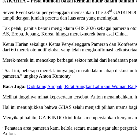
JAKARTA
– Pesta otomotif bakal kembali hadir dalam balutan
rd
Seven Event selaku penyelenggara memastikan The 33
GAIKINDO In
tampil dengan jumlah peserta dan luas area yang meningkat.
Tak pelak, panitia berani meng-klaim GIIS 2026 sebagai pameran ot
AS, Eropa, Jepang, Korea, hingga merek-merek baru asal China.
Ketua Harian sekaligus Ketua Penyelenggara Pameran dan Konferens
dari 60 merek otomotif global yang telah mengkonfirmasi keikutserta
Merek-merek ini mencakup berbagai sektor mulai dari kendaraan penu
“Saat ini, beberapa merek lainnya juga masih dalam tahap diskusi u
pameran,” ungkap Anton Kumonty.
Baca Juga:
Didukung Simpati, Rifat Sungkar Lahirkan Woman Ral
Melihat tingginya minat kepesertaan tersebut, Anton menambahkan, ha
Hal ini menunjukkan bahwa GIIAS selalu menjadi pilihan utama bagi 
Menyikapi hal itu, GAIKINDO kini fokus mempersiapkan kenyamanan
”Penataan area pameran kami kelola secara matang agar alur perger
Anton.