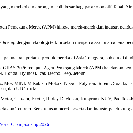
ang memberikan dorongan lebih besar bagi pasar otomotif Tanah Air.
a Agen Pemegang Merek (APM) hingga merek-merek dari industri pend
wa
line up
dengan teknologi terkini selalu menjadi alasan utama para pec
t peluncuran pertama produk mereka di Asia Tenggara, bahkan di duni
 pada GIIAS 2026 meliputi Agen Pemegang Merek (APM) kendaraan p
Honda, Hyundai, Icar, Jaecoo, Jeep, Jetour.
 MG, MINI, Mitsubishi Motors, Nissan, Polytron, Subaru, Suzuki, To
Fuso, dan UD Trucks.
 Motor, Can-am, Exotic, Harley Davidson, Kupprum, NUV, Pacific e-b
da dan Tentrem. Serta ratusan merek peserta dari industri pendukung o
World Championship 2026