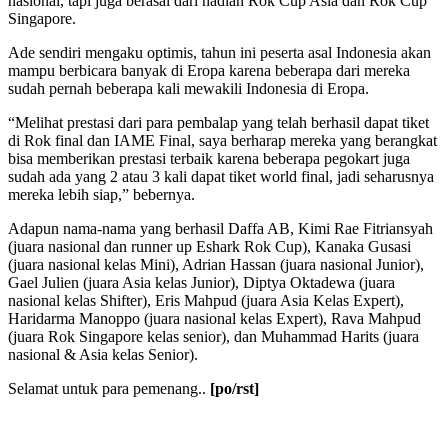
nasional, tapi juga berasal dari hadiah Rok Cup Asia dan Rok Cup
Singapore.
Ade sendiri mengaku optimis, tahun ini peserta asal Indonesia akan
mampu berbicara banyak di Eropa karena beberapa dari mereka
sudah pernah beberapa kali mewakili Indonesia di Eropa.
“Melihat prestasi dari para pembalap yang telah berhasil dapat tiket
di Rok final dan IAME Final, saya berharap mereka yang berangkat
bisa memberikan prestasi terbaik karena beberapa pegokart juga
sudah ada yang 2 atau 3 kali dapat tiket world final, jadi seharusnya
mereka lebih siap,” bebernya.
Adapun nama-nama yang berhasil Daffa AB, Kimi Rae Fitriansyah
(juara nasional dan runner up Eshark Rok Cup), Kanaka Gusasi
(juara nasional kelas Mini), Adrian Hassan (juara nasional Junior),
Gael Julien (juara Asia kelas Junior), Diptya Oktadewa (juara
nasional kelas Shifter), Eris Mahpud (juara Asia Kelas Expert),
Haridarma Manoppo (juara nasional kelas Expert), Rava Mahpud
(juara Rok Singapore kelas senior), dan Muhammad Harits (juara
nasional & Asia kelas Senior).
Selamat untuk para pemenang..
[po/rst]