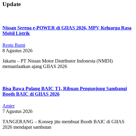
2019-
Update
09-
10
Nissan Serena e-POWER di GIIAS 2026, MPV Keluarga Rasa
Mobil Listrik
Restu Bumi
8 Agustus 2026
Jakarta – PT Nissan Motor Distributor Indonesia (NMDI)
memanfaatkan ajang GIIAS 2026
Bisa Bawa Pulang BAIC T1, Ribuan Pengunjung Sambangi
Booth BAIC di GIIAS 2026
Amier
7 Agustus 2026
TANGERANG – Konsep jitu membuat Booth BAIC di GIIAS
2026 mendapat sambutan