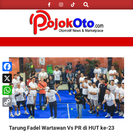
Search
Skip
to
content
Primary
Navigation
Menu
Facebook
X
WhatsApp
Copy
Link
Tarung Fadel Wartawan Vs PR di HUT ke-23