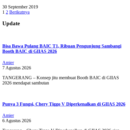
2019-
30 September 2019
09-
Paginasi
1
2
Berikutnya
30
pos
Update
Bisa Bawa Pulang BAIC T1, Ribuan Pengunjung Sambangi
Booth BAIC di GIIAS 2026
Amier
7 Agustus 2026
TANGERANG – Konsep jitu membuat Booth BAIC di GIIAS
2026 mendapat sambutan
Punya 3 Fungsi, Chery Tiggo V Diperkenalkan di GIIAS 2026
Amier
6 Agustus 2026