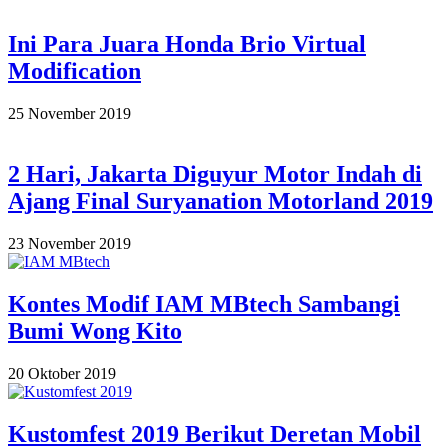
11-
25
Ini Para Juara Honda Brio Virtual
Modification
2019-
25 November 2019
11-
25
2 Hari, Jakarta Diguyur Motor Indah di
Ajang Final Suryanation Motorland 2019
2019-
23 November 2019
11-
23
Kontes Modif IAM MBtech Sambangi
Bumi Wong Kito
2019-
20 Oktober 2019
10-
20
Kustomfest 2019 Berikut Deretan Mobil