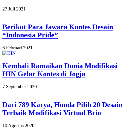
2021-
27 Juli 2021
07-
27
Berikut Para Jawara Kontes Desain
“Indonesia Pride”
2021-
6 Februari 2021
02-
06
Kembali Ramaikan Dunia Modifikasi
HIN Gelar Kontes di Jogja
2020-
7 September 2020
09-
07
Dari 789 Karya, Honda Pilih 20 Desain
Terbaik Modifikasi Virtual Brio
2020-
10 Agustus 2020
08-