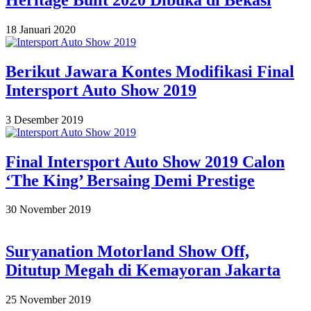
2020-
18 Januari 2020
01-
18
Berikut Jawara Kontes Modifikasi Final
Intersport Auto Show 2019
2019-
3 Desember 2019
12-
03
Final Intersport Auto Show 2019 Calon
‘The King’ Bersaing Demi Prestige
2019-
30 November 2019
11-
30
Suryanation Motorland Show Off,
Ditutup Megah di Kemayoran Jakarta
2019-
25 November 2019