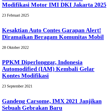
Modifikasi Motor IMI DKI Jakarta 2025
2025-
23 Februari 2025
02-
23
Kesaktian Auto Contes Garapan Alert!
Diramaikan Beragam Komunitas Mobil
2022-
28 Oktober 2022
10-
28
PPKM Diperlonggar, Indonesia
Automodified (IAM) Kembali Gelar
Kontes Modifikasi
2021-
23 September 2021
09-
23
Gandeng Carsome, IMX 2021 Janjikan
Sebuah Gebrakan Baru