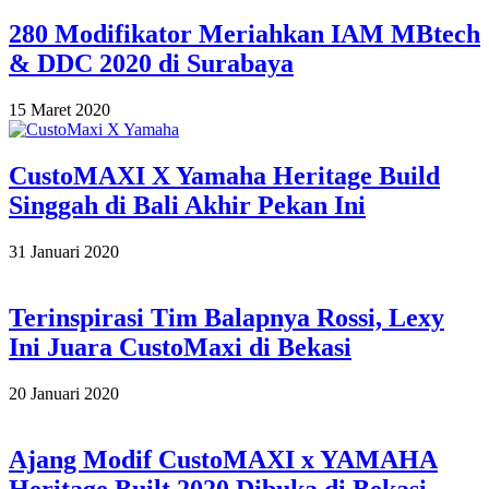
10
280 Modifikator Meriahkan IAM MBtech
& DDC 2020 di Surabaya
2020-
15 Maret 2020
03-
15
CustoMAXI X Yamaha Heritage Build
Singgah di Bali Akhir Pekan Ini
2020-
31 Januari 2020
01-
31
Terinspirasi Tim Balapnya Rossi, Lexy
Ini Juara CustoMaxi di Bekasi
2020-
20 Januari 2020
01-
20
Ajang Modif CustoMAXI x YAMAHA
Heritage Built 2020 Dibuka di Bekasi