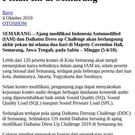
Bayu
4 Oktober 2019
OTOSHOW
SEMARANG – Ajang modifikasi Indonesia Automodified
(IAM) dan Daihatsu Dress up Challenge akan berlangsung
akhir pekan ini selama dua hari di Majesty Covention Hall,
Semarang, Jawa Tengah, pada Sabtu – Minggu (5-6/10).
Lebih dari 120 peserta kontes di Kota Semarang akan tampil
menunjukan karya terbaiknya dalam ajang IAM ini, selain peserta
yang berasal dari Semarang, terdapat pula beberapa peserta dari luar
kota, diantaranya, Jakarta, Yogyakarta dan Surabaya.
Selain kontes modifikasi, pengunjung juga dapat menyaksikan
kejuaraan kontes audio dengan berbagai dandanan kosmetik audio
yang dipersembahkan baik untuk Sound Quality (SQ), Sound
Quality Load (SQL) maupun Sound Pressure Load (SPL).
Sedangkan terdapat pula ajang Daihatsu Dressup Challenge (DDC)
di Semarang. Setidaknya 120 mobil Daihatsu bersaing di ajang
modifikasi Daihatsu Dress Up Challenge 2019 di Semarang ini.
Gelaran tersebut merupakan bagian dari serangkaian acara