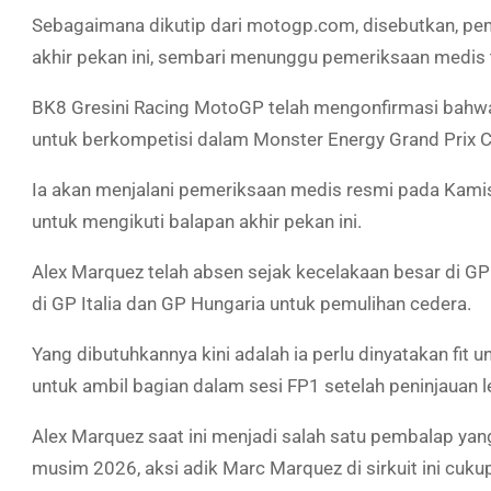
Sebagaimana dikutip dari motogp.com, disebutkan, pe
akhir pekan ini, sembari menunggu pemeriksaan medis 
BK8 Gresini Racing MotoGP telah mengonfirmasi bahwa
untuk berkompetisi dalam Monster Energy Grand Prix 
Ia akan menjalani pemeriksaan medis resmi pada Kamis 
untuk mengikuti balapan akhir pekan ini.
Alex Marquez telah absen sejak kecelakaan besar di G
di GP Italia dan GP Hungaria untuk pemulihan cedera.
Yang dibutuhkannya kini adalah ia perlu dinyatakan fit 
untuk ambil bagian dalam sesi FP1 setelah peninjauan le
Alex Marquez saat ini menjadi salah satu pembalap ya
musim 2026, aksi adik Marc Marquez di sirkuit ini cuku