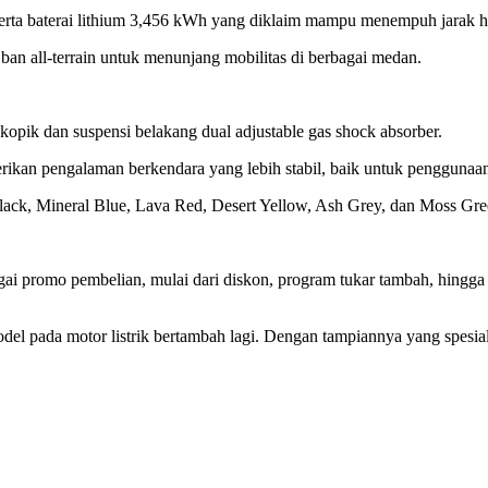
m serta baterai lithium 3,456 kWh yang diklaim mampu menempuh jarak 
an all-terrain untuk menunjang mobilitas di berbagai medan.
opik dan suspensi belakang dual adjustable gas shock absorber.
ikan pengalaman berkendara yang lebih stabil, baik untuk penggunaan 
l Black, Mineral Blue, Lava Red, Desert Yellow, Ash Grey, dan Moss G
gai promo pembelian, mulai dari diskon, program tukar tambah, hing
l pada motor listrik bertambah lagi. Dengan tampiannya yang spesia