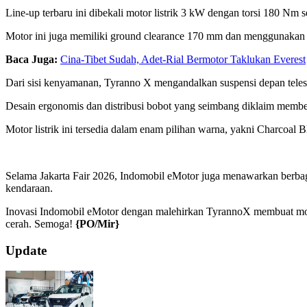
Line-up terbaru ini dibekali motor listrik 3 kW dengan torsi 180 N
Motor ini juga memiliki ground clearance 170 mm dan menggunakan b
Baca Juga:
Cina-Tibet Sudah, Adet-Rial Bermotor Taklukan Everest
Dari sisi kenyamanan, Tyranno X mengandalkan suspensi depan telesk
Desain ergonomis dan distribusi bobot yang seimbang diklaim member
Motor listrik ini tersedia dalam enam pilihan warna, yakni Charcoa
Selama Jakarta Fair 2026, Indomobil eMotor juga menawarkan berba
kendaraan.
Inovasi Indomobil eMotor dengan malehirkan TyrannoX membuat mode
cerah. Semoga!
{PO/Mir}
2026-
Update
06-
20