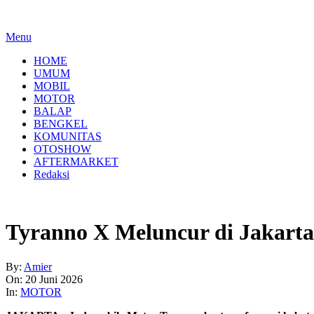
Menu
HOME
UMUM
MOBIL
MOTOR
BALAP
BENGKEL
KOMUNITAS
OTOSHOW
AFTERMARKET
Redaksi
Tyranno X Meluncur di Jakarta
By:
Amier
On:
20 Juni 2026
In:
MOTOR