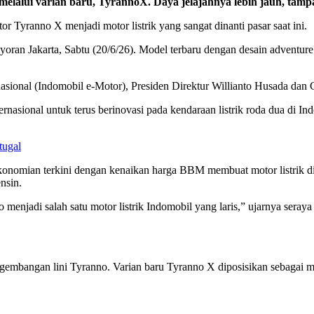
lalui varian baru, TyrannoX. Daya jelajahnya lebih jauh, tam
yranno X menjadi motor listrik yang sangat dinanti pasar saat ini.
ran Jakarta, Sabtu (20/6/26). Model terbaru dengan desain adventure y
rnasional (Indomobil e-Motor), Presiden Direktur Willianto Husada dan
sional untuk terus berinovasi pada kendaraan listrik roda dua di In
tugal
omian terkini dengan kenaikan harga BBM membuat motor listrik dipil
nsin.
enjadi salah satu motor listrik Indomobil yang laris,” ujarnya seray
embangan lini Tyranno. Varian baru Tyranno X diposisikan sebagai mot