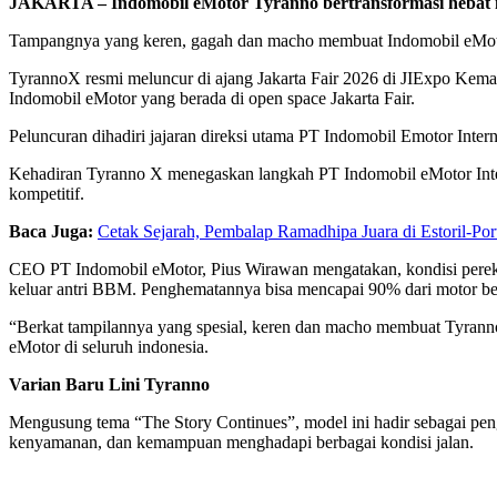
JAKARTA – Indomobil eMotor Tyranno bertransformasi hebat me
Tampangnya yang keren, gagah dan macho membuat Indomobil eMotor T
TyrannoX resmi meluncur di ajang Jakarta Fair 2026 di JIExpo Kemayo
Indomobil eMotor yang berada di open space Jakarta Fair.
Peluncuran dihadiri jajaran direksi utama PT Indomobil Emotor Inte
Kehadiran Tyranno X menegaskan langkah PT Indomobil eMotor Interna
kompetitif.
Baca Juga:
Cetak Sejarah, Pembalap Ramadhipa Juara di Estoril-Por
CEO PT Indomobil eMotor, Pius Wirawan mengatakan, kondisi perekon
keluar antri BBM. Penghematannya bisa mencapai 90% dari motor be
“Berkat tampilannya yang spesial, keren dan macho membuat Tyranno m
eMotor di seluruh indonesia.
Varian Baru Lini Tyranno
Mengusung tema “The Story Continues”, model ini hadir sebagai peng
kenyamanan, dan kemampuan menghadapi berbagai kondisi jalan.