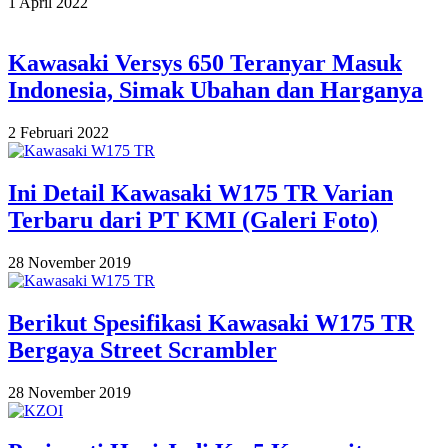
2022-
1 April 2022
04-
01
Kawasaki Versys 650 Teranyar Masuk
Indonesia, Simak Ubahan dan Harganya
2022-
2 Februari 2022
02-
02
Ini Detail Kawasaki W175 TR Varian
Terbaru dari PT KMI (Galeri Foto)
2019-
28 November 2019
11-
28
Berikut Spesifikasi Kawasaki W175 TR
Bergaya Street Scrambler
2019-
28 November 2019
11-
28