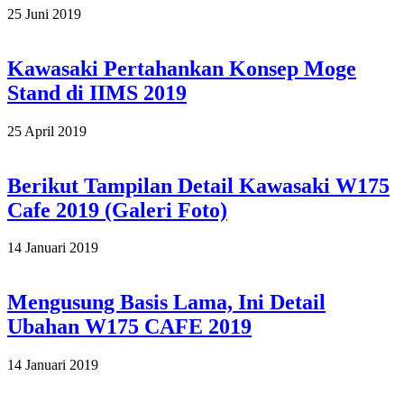
2019-
25 Juni 2019
06-
25
Kawasaki Pertahankan Konsep Moge
Stand di IIMS 2019
2019-
25 April 2019
04-
25
Berikut Tampilan Detail Kawasaki W175
Cafe 2019 (Galeri Foto)
2019-
14 Januari 2019
01-
14
Mengusung Basis Lama, Ini Detail
Ubahan W175 CAFE 2019
2019-
14 Januari 2019
01-
14