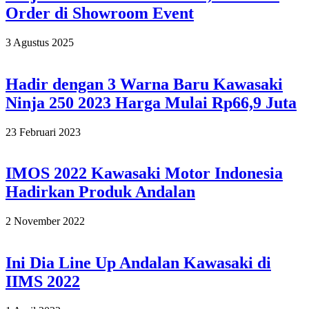
Order di Showroom Event
2025-
3 Agustus 2025
08-
03
Hadir dengan 3 Warna Baru Kawasaki
Ninja 250 2023 Harga Mulai Rp66,9 Juta
2023-
23 Februari 2023
02-
23
IMOS 2022 Kawasaki Motor Indonesia
Hadirkan Produk Andalan
2022-
2 November 2022
11-
02
Ini Dia Line Up Andalan Kawasaki di
IIMS 2022