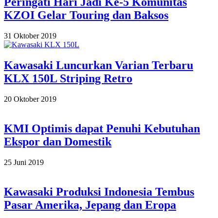
Peringati Hari Jadi Ke-5 Komunitas
KZOI Gelar Touring dan Baksos
2019-
31 Oktober 2019
10-
31
Kawasaki Luncurkan Varian Terbaru
KLX 150L Striping Retro
2019-
20 Oktober 2019
10-
20
KMI Optimis dapat Penuhi Kebutuhan
Ekspor dan Domestik
2019-
25 Juni 2019
06-
25
Kawasaki Produksi Indonesia Tembus
Pasar Amerika, Jepang dan Eropa