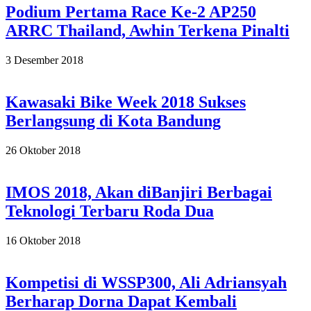
Podium Pertama Race Ke-2 AP250
ARRC Thailand, Awhin Terkena Pinalti
2018-
3 Desember 2018
12-
03
Kawasaki Bike Week 2018 Sukses
Berlangsung di Kota Bandung
2018-
26 Oktober 2018
10-
26
IMOS 2018, Akan diBanjiri Berbagai
Teknologi Terbaru Roda Dua
2018-
16 Oktober 2018
10-
16
Kompetisi di WSSP300, Ali Adriansyah
Berharap Dorna Dapat Kembali