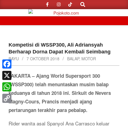
Search
Skip
to
content
Primary
Navigation
Menu
Kompetisi di WSSP300, Ali Adriansyah
Berharap Dorna Dapat Kembali Seimbang
BAYU
7 OKTOBER 2018
BALAP
,
MOTOR
Facebook
JAKARTA – Ajang World Supersport 300
(WSSP300) telah menuntaskan musim balap
X
keduanya di tahun 2018 ini. Sirkuit de Nevers
WhatsApp
Magny-Cours, Prancis menjadi ajang
Copy
pertarungan terakhir para pebalap.
Link
Rider wanita asal Spanyol Ana Carrasco keluar