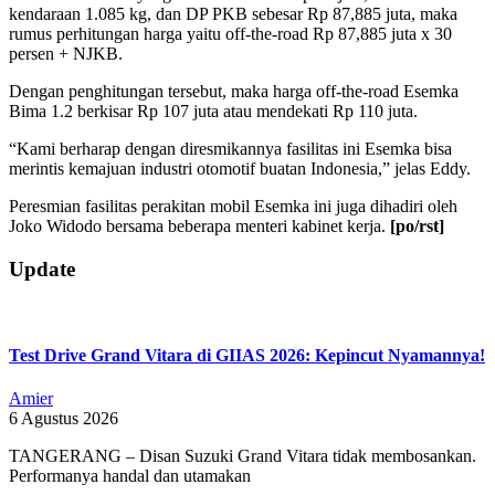
kendaraan 1.085 kg, dan DP PKB sebesar Rp 87,885 juta, maka
rumus perhitungan harga yaitu off-the-road Rp 87,885 juta x 30
persen + NJKB.
Dengan penghitungan tersebut, maka harga off-the-road Esemka
Bima 1.2 berkisar Rp 107 juta atau mendekati Rp 110 juta.
“Kami berharap dengan diresmikannya fasilitas ini Esemka bisa
merintis kemajuan industri otomotif buatan Indonesia,” jelas Eddy.
Peresmian fasilitas perakitan mobil Esemka ini juga dihadiri oleh
Joko Widodo bersama beberapa menteri kabinet kerja.
[po/rst]
2019-
Update
09-
08
Test Drive Grand Vitara di GIIAS 2026: Kepincut Nyamannya!
Amier
6 Agustus 2026
TANGERANG – Disan Suzuki Grand Vitara tidak membosankan.
Performanya handal dan utamakan