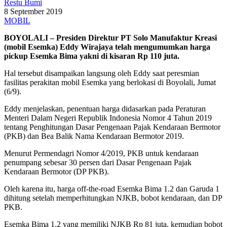
Restu Bumi
8 September 2019
MOBIL
BOYOLALI – Presiden Direktur PT Solo Manufaktur Kreasi
(mobil Esemka) Eddy Wirajaya telah mengumumkan harga
pickup Esemka Bima yakni di kisaran Rp 110 juta.
Hal tersebut disampaikan langsung oleh Eddy saat peresmian
fasilitas perakitan mobil Esemka yang berlokasi di Boyolali, Jumat
(6/9).
Eddy menjelaskan, penentuan harga didasarkan pada Peraturan
Menteri Dalam Negeri Republik Indonesia Nomor 4 Tahun 2019
tentang Penghitungan Dasar Pengenaan Pajak Kendaraan Bermotor
(PKB) dan Bea Balik Nama Kendaraan Bermotor 2019.
Menurut Permendagri Nomor 4/2019, PKB untuk kendaraan
penumpang sebesar 30 persen dari Dasar Pengenaan Pajak
Kendaraan Bermotor (DP PKB).
Oleh karena itu, harga off-the-road Esemka Bima 1.2 dan Garuda 1
dihitung setelah memperhitungkan NJKB, bobot kendaraan, dan DP
PKB.
Esemka Bima 1.2 yang memiliki NJKB Rp 81 juta, kemudian bobot