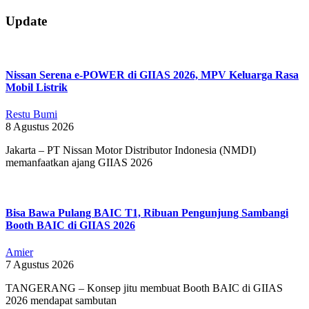
2019-
09-
Update
08
Nissan Serena e-POWER di GIIAS 2026, MPV Keluarga Rasa
Mobil Listrik
Restu Bumi
8 Agustus 2026
Jakarta – PT Nissan Motor Distributor Indonesia (NMDI)
memanfaatkan ajang GIIAS 2026
Bisa Bawa Pulang BAIC T1, Ribuan Pengunjung Sambangi
Booth BAIC di GIIAS 2026
Amier
7 Agustus 2026
TANGERANG – Konsep jitu membuat Booth BAIC di GIIAS
2026 mendapat sambutan