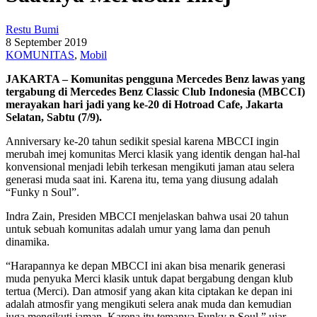
Restu Bumi
8 September 2019
KOMUNITAS
,
Mobil
JAKARTA – Komunitas pengguna Mercedes Benz lawas yang
tergabung di Mercedes Benz Classic Club Indonesia (MBCCI)
merayakan hari jadi yang ke-20 di Hotroad Cafe, Jakarta
Selatan, Sabtu (7/9).
Anniversary ke-20 tahun sedikit spesial karena MBCCI ingin
merubah imej komunitas Merci klasik yang identik dengan hal-hal
konvensional menjadi lebih terkesan mengikuti jaman atau selera
generasi muda saat ini. Karena itu, tema yang diusung adalah
“Funky n Soul”.
Indra Zain, Presiden MBCCI menjelaskan bahwa usai 20 tahun
untuk sebuah komunitas adalah umur yang lama dan penuh
dinamika.
“Harapannya ke depan MBCCI ini akan bisa menarik generasi
muda penyuka Merci klasik untuk dapat bergabung dengan klub
tertua (Merci). Dan atmosif yang akan kita ciptakan ke depan ini
adalah atmosfir yang mengikuti selera anak muda dan kemudian
juga mengikuti jaman. Karena itu temanya Funky n Soul,” ujar