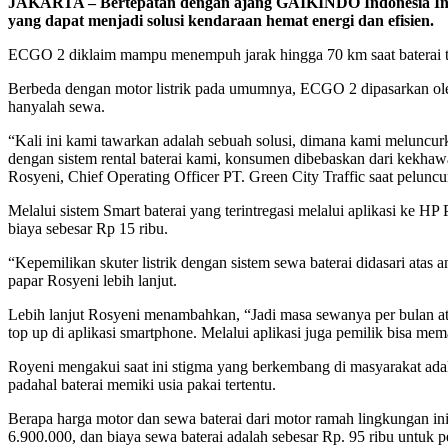
JAKARTA – Bertepatan dengan ajang GAIKINDO Indonesia Intern
yang dapat menjadi solusi kendaraan hemat energi dan efisien.
ECGO 2 diklaim mampu menempuh jarak hingga 70 km saat baterai te
Berbeda dengan motor listrik pada umumnya, ECGO 2 dipasarkan ole
hanyalah sewa.
“Kali ini kami tawarkan adalah sebuah solusi, dimana kami meluncurk
dengan sistem rental baterai kami, konsumen dibebaskan dari kekhawat
Rosyeni, Chief Operating Officer PT. Green City Traffic saat pelunc
Melalui sistem Smart baterai yang terintregasi melalui aplikasi ke
biaya sebesar Rp 15 ribu.
“Kepemilikan skuter listrik dengan sistem sewa baterai didasari ata
papar Rosyeni lebih lanjut.
Lebih lanjut Rosyeni menambahkan, “Jadi masa sewanya per bulan ata
top up di aplikasi smartphone. Melalui aplikasi juga pemilik bisa mem
Royeni mengakui saat ini stigma yang berkembang di masyarakat adal
padahal baterai memiki usia pakai tertentu.
Berapa harga motor dan sewa baterai dari motor ramah lingkungan 
6.900.000, dan biaya sewa baterai adalah sebesar Rp. 95 ribu untuk