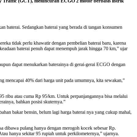
Traffic (GCT), meluncuran ECGO 2 motor berbasis listrik
n baterai. Sedangkan baterai yang berada di tangan konsumen
reka tidak perlu khawatir dengan pembelian baterai baru, karena
am keadaan baterai penuh dapat menempuh jarak hingga 70 km,” ujar
ataupun dapat menukarkan baterainya di gerai-gerai ECGO dengan
 yang mencapai 40% dari harga unit pada umumnya, kita sewakan,”
 95 ribu atau cuma Rp 95/km. Untuk perpanjangannya bisa melalui
erainya, bahkan posisi skuternya.”
bahan bakar bensin, belum lagi harga baterai nya yang cukup mahal,
isa dibawa pulang hanya dengan merogoh kocek sebesar Rp.
tau hanya sekitar 95 rupiah untuk perkilometernya,” ujarnya.