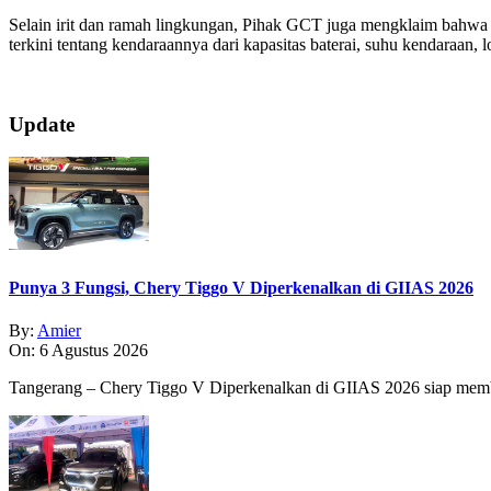
Selain irit dan ramah lingkungan, Pihak GCT juga mengklaim bahwa m
terkini tentang kendaraannya dari kapasitas baterai, suhu kendaraan
2019-
Update
07-
19
Punya 3 Fungsi, Chery Tiggo V Diperkenalkan di GIIAS 2026
By:
Amier
On:
6 Agustus 2026
Tangerang – Chery Tiggo V Diperkenalkan di GIIAS 2026 siap membe