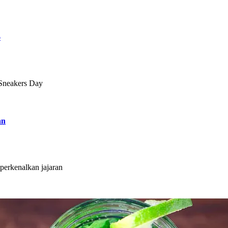
6
 Sneakers Day
an
erkenalkan jajaran