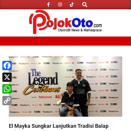
Search
Skip
to
content
Primary
Navigation
Menu
Facebook
X
WhatsApp
Copy
Link
El Mayka Sungkar Lanjutkan Tradisi Balap