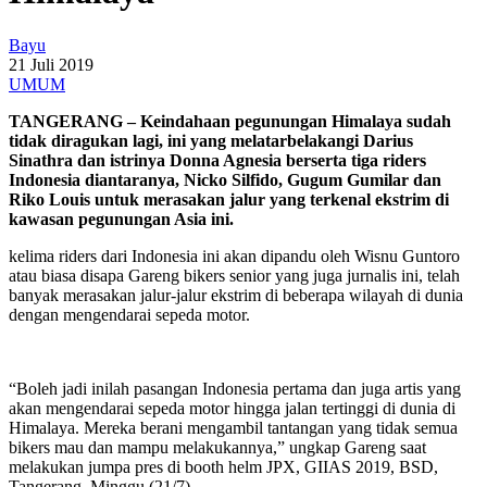
Bayu
21 Juli 2019
UMUM
TANGERANG – Keindahaan pegunungan Himalaya sudah
tidak diragukan lagi, ini yang melatarbelakangi Darius
Sinathra dan istrinya Donna Agnesia berserta tiga riders
Indonesia diantaranya, Nicko Silfido, Gugum Gumilar dan
Riko Louis untuk merasakan jalur yang terkenal ekstrim di
kawasan pegunungan Asia ini.
kelima riders dari Indonesia ini akan dipandu oleh Wisnu Guntoro
atau biasa disapa Gareng bikers senior yang juga jurnalis ini, telah
banyak merasakan jalur-jalur ekstrim di beberapa wilayah di dunia
dengan mengendarai sepeda motor.
“Boleh jadi inilah pasangan Indonesia pertama dan juga artis yang
akan mengendarai sepeda motor hingga jalan tertinggi di dunia di
Himalaya. Mereka berani mengambil tantangan yang tidak semua
bikers mau dan mampu melakukannya,” ungkap Gareng saat
melakukan jumpa pres di booth helm JPX, GIIAS 2019, BSD,
Tangerang, Minggu (21/7).