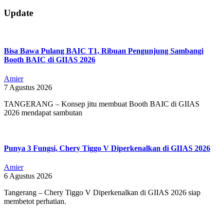
2019-
Update
07-
21
Bisa Bawa Pulang BAIC T1, Ribuan Pengunjung Sambangi
Booth BAIC di GIIAS 2026
Amier
7 Agustus 2026
TANGERANG – Konsep jitu membuat Booth BAIC di GIIAS
2026 mendapat sambutan
Punya 3 Fungsi, Chery Tiggo V Diperkenalkan di GIIAS 2026
Amier
6 Agustus 2026
Tangerang – Chery Tiggo V Diperkenalkan di GIIAS 2026 siap
membetot perhatian.