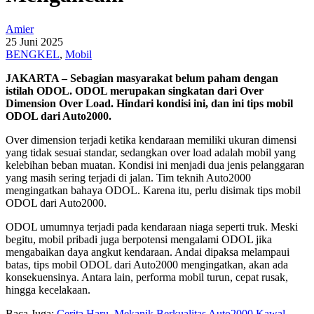
Amier
25 Juni 2025
BENGKEL
,
Mobil
JAKARTA – Sebagian masyarakat belum paham dengan
istilah ODOL. ODOL merupakan singkatan dari Over
Dimension Over Load. Hindari kondisi ini, dan ini tips mobil
ODOL dari Auto2000.
Over dimension terjadi ketika kendaraan memiliki ukuran dimensi
yang tidak sesuai standar, sedangkan over load adalah mobil yang
kelebihan beban muatan. Kondisi ini menjadi dua jenis pelanggaran
yang masih sering terjadi di jalan. Tim teknih Auto2000
mengingatkan bahaya ODOL. Karena itu, perlu disimak tips mobil
ODOL dari Auto2000.
ODOL umumnya terjadi pada kendaraan niaga seperti truk. Meski
begitu, mobil pribadi juga berpotensi mengalami ODOL jika
mengabaikan daya angkut kendaraan. Andai dipaksa melampaui
batas, tips mobil ODOL dari Auto2000 mengingatkan, akan ada
konsekuensinya. Antara lain, performa mobil turun, cepat rusak,
hingga kecelakaan.
Baca Juga:
Cerita Haru, Mekanik Berkualitas Auto2000 Kawal