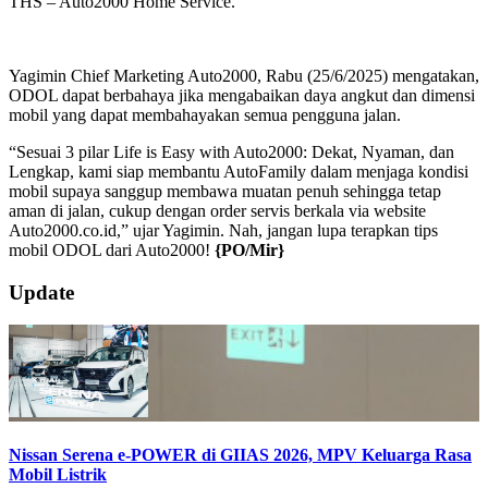
THS – Auto2000 Home Service.
Yagimin Chief Marketing Auto2000, Rabu (25/6/2025) mengatakan,
ODOL dapat berbahaya jika mengabaikan daya angkut dan dimensi
mobil yang dapat membahayakan semua pengguna jalan.
“Sesuai 3 pilar Life is Easy with Auto2000: Dekat, Nyaman, dan
Lengkap, kami siap membantu AutoFamily dalam menjaga kondisi
mobil supaya sanggup membawa muatan penuh sehingga tetap
aman di jalan, cukup dengan order servis berkala via website
Auto2000.co.id,” ujar Yagimin. Nah, jangan lupa terapkan tips
mobil ODOL dari Auto2000!
{PO/Mir}
2025-
Update
06-
25
Nissan Serena e-POWER di GIIAS 2026, MPV Keluarga Rasa
Mobil Listrik