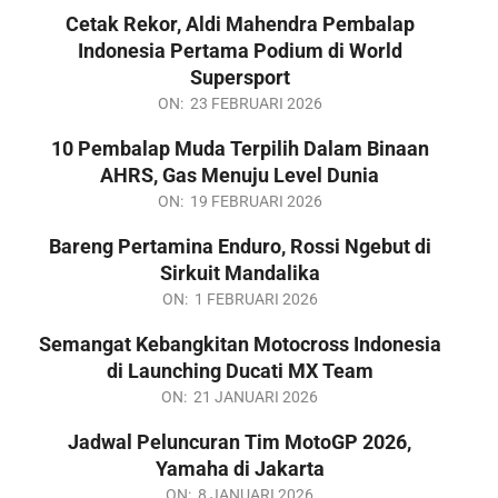
03-
Cetak Rekor, Aldi Mahendra Pembalap
02
Indonesia Pertama Podium di World
Supersport
2026-
ON:
23 FEBRUARI 2026
02-
10 Pembalap Muda Terpilih Dalam Binaan
23
AHRS, Gas Menuju Level Dunia
2026-
ON:
19 FEBRUARI 2026
02-
Bareng Pertamina Enduro, Rossi Ngebut di
19
Sirkuit Mandalika
2026-
ON:
1 FEBRUARI 2026
02-
Semangat Kebangkitan Motocross Indonesia
01
di Launching Ducati MX Team
2026-
ON:
21 JANUARI 2026
01-
Jadwal Peluncuran Tim MotoGP 2026,
21
Yamaha di Jakarta
2026-
ON:
8 JANUARI 2026