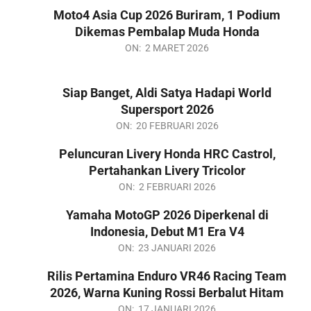
03-
Moto4 Asia Cup 2026 Buriram, 1 Podium
03
Dikemas Pembalap Muda Honda
2026-
ON:
2 MARET 2026
03-
02
Siap Banget, Aldi Satya Hadapi World
Supersport 2026
2026-
ON:
20 FEBRUARI 2026
02-
Peluncuran Livery Honda HRC Castrol,
20
Pertahankan Livery Tricolor
2026-
ON:
2 FEBRUARI 2026
02-
Yamaha MotoGP 2026 Diperkenal di
02
Indonesia, Debut M1 Era V4
2026-
ON:
23 JANUARI 2026
01-
Rilis Pertamina Enduro VR46 Racing Team
23
2026, Warna Kuning Rossi Berbalut Hitam
2026-
ON:
17 JANUARI 2026