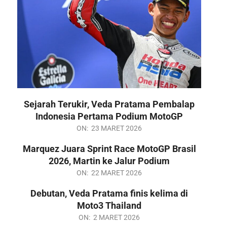
Sejarah Terukir, Veda Pratama Pembalap
Indonesia Pertama Podium MotoGP
2026-
ON:
23 MARET 2026
03-
Marquez Juara Sprint Race MotoGP Brasil
23
2026, Martin ke Jalur Podium
2026-
ON:
22 MARET 2026
03-
Debutan, Veda Pratama finis kelima di
22
Moto3 Thailand
2026-
ON:
2 MARET 2026