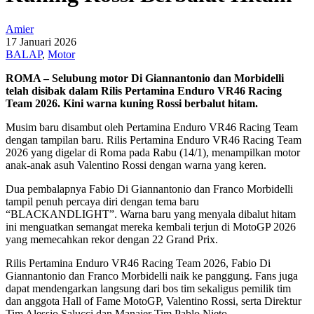
Amier
17 Januari 2026
BALAP
,
Motor
ROMA – Selubung motor Di Giannantonio dan Morbidelli
telah disibak dalam Rilis Pertamina Enduro VR46 Racing
Team 2026. Kini warna kuning Rossi berbalut hitam.
Musim baru disambut oleh Pertamina Enduro VR46 Racing Team
dengan tampilan baru. Rilis Pertamina Enduro VR46 Racing Team
2026 yang digelar di Roma pada Rabu (14/1), menampilkan motor
anak-anak asuh Valentino Rossi dengan warna yang keren.
Dua pembalapnya Fabio Di Giannantonio dan Franco Morbidelli
tampil penuh percaya diri dengan tema baru
“BLACKANDLIGHT”. Warna baru yang menyala dibalut hitam
ini menguatkan semangat mereka kembali terjun di MotoGP 2026
yang memecahkan rekor dengan 22 Grand Prix.
Rilis Pertamina Enduro VR46 Racing Team 2026, Fabio Di
Giannantonio dan Franco Morbidelli naik ke panggung. Fans juga
dapat mendengarkan langsung dari bos tim sekaligus pemilik tim
dan anggota Hall of Fame MotoGP, Valentino Rossi, serta Direktur
Tim Alessio Salucci dan Manajer Tim Pablo Nieto.