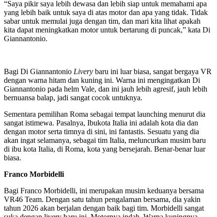
“Saya pikir saya lebih dewasa dan lebih siap untuk memahami apa
yang lebih baik untuk saya di atas motor dan apa yang tidak. Tidak
sabar untuk memulai juga dengan tim, dan mari kita lihat apakah
kita dapat meningkatkan motor untuk bertarung di puncak,” kata Di
Giannantonio.
Bagi Di Giannantonio
Livery
baru ini luar biasa, sangat bergaya VR
dengan warna hitam dan kuning ini. Warna ini mengingatkan Di
Giannantonio pada helm Vale, dan ini jauh lebih agresif, jauh lebih
bernuansa balap, jadi sangat cocok untuknya.
Sementara pemilihan Roma sebagai tempat launching menurut dia
sangat istimewa. Pasalnya, Ibukota Italia ini adalah kota dia dan
dengan motor serta timnya di sini, ini fantastis. Sesuatu yang dia
akan ingat selamanya, sebagai tim Italia, meluncurkan musim baru
di ibu kota Italia, di Roma, kota yang bersejarah. Benar-benar luar
biasa.
Franco Morbidelli
Bagi Franco Morbidelli, ini merupakan musim keduanya bersama
VR46 Team. Dengan satu tahun pengalaman bersama, dia yakin
tahun 2026 akan berjalan dengan baik bagi tim. Morbidelli sangat
suka dengan livery baru ini. Motornya indah. Warna kuningnya