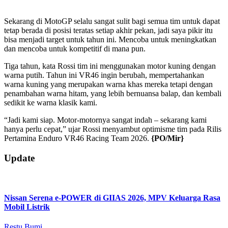
Sekarang di MotoGP selalu sangat sulit bagi semua tim untuk dapat
tetap berada di posisi teratas setiap akhir pekan, jadi saya pikir itu
bisa menjadi target untuk tahun ini. Mencoba untuk meningkatkan
dan mencoba untuk kompetitif di mana pun.
Tiga tahun, kata Rossi tim ini menggunakan motor kuning dengan
warna putih. Tahun ini VR46 ingin berubah, mempertahankan
warna kuning yang merupakan warna khas mereka tetapi dengan
penambahan warna hitam, yang lebih bernuansa balap, dan kembali
sedikit ke warna klasik kami.
“Jadi kami siap. Motor-motornya sangat indah – sekarang kami
hanya perlu cepat,” ujar Rossi menyambut optimisme tim pada Rilis
Pertamina Enduro VR46 Racing Team 2026.
{PO/Mir}
2026-
Update
01-
17
Nissan Serena e-POWER di GIIAS 2026, MPV Keluarga Rasa
Mobil Listrik
Restu Bumi