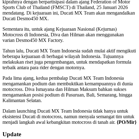
kiprahnya dengan berpartisipasi dalam ajang Federation of Motor
Sports Club of Thailand (FMSCT) di Thailand, 25 Januari 2026
mendatang. Di kejuaraan ini, Ducati MX Team akan mengandalkan
Ducati Desmo450 MX.
Sementara itu, untuk ajang Kejuaraan Nasional (Kejurnas)
Motocross di Indonesia, Diva dan Hilman akan menggunakan
varian Desmo450 MX Factory.
Tahun lalu, Ducati MX Team Indonesia sudah mulai aktif mengikuti
beberapa kejuaraan di berbagai wilayah Indonesia. Tujuannya
melakukan riset juga pengembangan, untuk mendapatkan formula
terbaik antara para rider dengan motornya.
Pada lima ajang, kedua pembalap Ducati MX Team Indonesia
mengamankan podium dan membuktikan kemampuannya di dunia
motocross. Diva Ismayana dan Hilman Maksum bahkan sukses
mengamankan posisi podium di Pasuruan, Bali, Semarang, hingga
Kalimantan Selatan.
Dalam launching Ducati MX Team Indonesia tidak hanya untuk
eksistensi Ducati di motocross, namun menyala semangat tim untuk
menjadi langkah awal kebangkitan motocross di tanah air.
{PO/Mir}
2026-
Update
01-