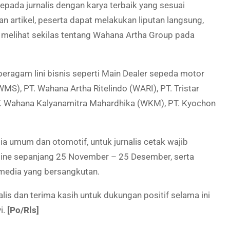
epada jurnalis dengan karya terbaik yang sesuai
an artikel, peserta dapat melakukan liputan langsung,
 melihat sekilas tentang Wahana Artha Group pada
eragam lini bisnis seperti Main Dealer sepeda motor
S), PT. Wahana Artha Ritelindo (WARI), PT. Tristar
, PT. Wahana Kalyanamitra Mahardhika (WKM), PT. Kyochon
ia umum dan otomotif, untuk jurnalis cetak wajib
nline sepanjang 25 November – 25 Desember, serta
a media yang bersangkutan.
nalis dan terima kasih untuk dukungan positif selama ini
i.
[Po/Rls]