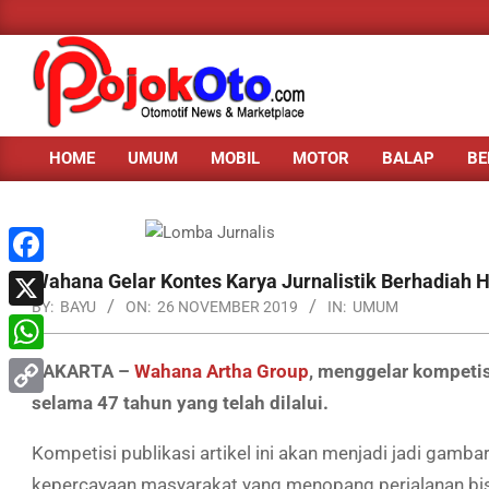
Skip
to
content
HOME
UMUM
MOBIL
MOTOR
BALAP
BE
Primary
Navigation
Menu
Facebook
Wahana Gelar Kontes Karya Jurnalistik Berhadiah 
BY:
BAYU
ON:
26 NOVEMBER 2019
IN:
UMUM
X
WhatsApp
JAKARTA –
Wahana Artha Group
, menggelar kompeti
selama 47 tahun yang telah dilalui.
Copy
Link
Kompetisi publikasi artikel ini akan menjadi jadi gamb
kepercayaan masyarakat yang menopang perjalanan bi