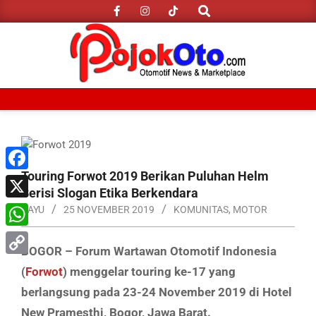
Search
Skip
to
content
Primary
Navigation
Menu
Touring Forwot 2019 Berikan Puluhan Helm
Facebook
Berisi Slogan Etika Berkendara
X
BAYU
25 NOVEMBER 2019
KOMUNITAS
,
MOTOR
WhatsApp
BOGOR – Forum Wartawan Otomotif Indonesia
Copy
(
Forwot
) menggelar touring ke-17 yang
Link
berlangsung pada 23-24 November 2019 di Hotel
New Pramesthi, Bogor, Jawa Barat.