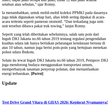
setahun atau sebulan,” ujar Ronny.
Ia menambahkan, untuk mobil-mobil koleksi PPMKI pada dasarnya
juga tidak digunakan setiap hari, alias lebih sering dipakai di acara-
acara tertentu seperti pameran otomotif. “Dan terkadang juga unit-
unit tersebut dibawa pakai truk towing,” lanjut Ronny.
Seperti yang telah diberitakan sebelumnya, salah satu poin dari
Ingub DKI Jakarta no.66 tahun 2019 tentang regulasi pengendalian
kualitas udara tak hanya berisikan pelarangan kendaraan berusia di
atas 10 tahun, namun juga berisi poin-poin yang bertujuan menekan
polusi udara Ibukota.
Selain itu lewat Ingub DKI Jakarta no.66 tahun 2019, Pemprov DKI
juga mendorong budaya menggunakan transportasi umum,
memperbanyak tanaman penyerap polutan, dan memanfaatkan
energi terbarukan.
[Po/rst]
2019-
Update
08-
02
Test Drive Grand Vitara di GIIAS 2026: Kepincut Nyamannya!