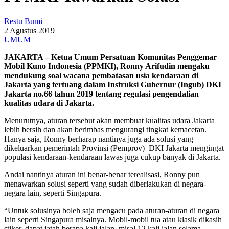
Restu Bumi
2 Agustus 2019
UMUM
JAKARTA – Ketua Umum Persatuan Komunitas Penggemar
Mobil Kuno Indonesia (PPMKI), Ronny Arifudin mengaku
mendukung soal wacana pembatasan usia kendaraan di
Jakarta yang tertuang dalam Instruksi Gubernur (Ingub) DKI
Jakarta no.66 tahun 2019 tentang regulasi pengendalian
kualitas udara di Jakarta.
Menurutnya, aturan tersebut akan membuat kualitas udara Jakarta
lebih bersih dan akan berimbas mengurangi tingkat kemacetan.
Hanya saja, Ronny berharap nantinya juga ada solusi yang
dikeluarkan pemerintah Provinsi (Pemprov) DKI Jakarta mengingat
populasi kendaraan-kendaraan lawas juga cukup banyak di Jakarta.
Andai nantinya aturan ini benar-benar terealisasi, Ronny pun
menawarkan solusi seperti yang sudah diberlakukan di negara-
negara lain, seperti Singapura.
“Untuk solusinya boleh saja mengacu pada aturan-aturan di negara
lain seperti Singapura misalnya. Mobil-mobil tua atau klasik dikasih
stiker, dapat jatah berapa kali jalan, misal 12 kali jalan selama