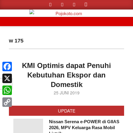
Search
Skip
to
content
Primary
Navigation
w 175
Menu
KMI Optimis dapat Penuhi
Kebutuhan Ekspor dan
Facebook
Domestik
X
2019-
25 JUNI 2019
WhatsApp
06-
25
UPDATE
Copy
Link
Nissan Serena e-POWER di GIIAS
2026, MPV Keluarga Rasa Mobil