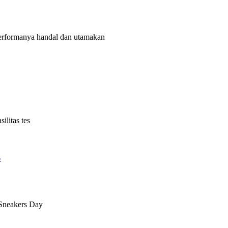
rformanya handal dan utamakan
litas tes
6
 Sneakers Day