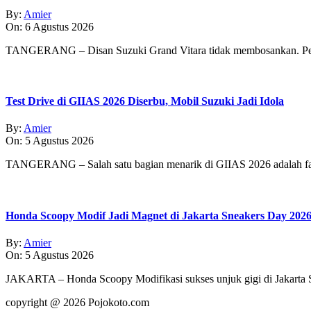
By:
Amier
On:
6 Agustus 2026
TANGERANG – Disan Suzuki Grand Vitara tidak membosankan. Pe
Test Drive di GIIAS 2026 Diserbu, Mobil Suzuki Jadi Idola
By:
Amier
On:
5 Agustus 2026
TANGERANG – Salah satu bagian menarik di GIIAS 2026 adalah fasi
Honda Scoopy Modif Jadi Magnet di Jakarta Sneakers Day 202
By:
Amier
On:
5 Agustus 2026
JAKARTA – Honda Scoopy Modifikasi sukses unjuk gigi di Jakarta
copyright @ 2026 Pojokoto.com