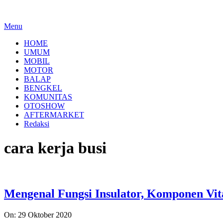
Menu
HOME
UMUM
MOBIL
MOTOR
BALAP
BENGKEL
KOMUNITAS
OTOSHOW
AFTERMARKET
Redaksi
cara kerja busi
Mengenal Fungsi Insulator, Komponen Vit
2020-
On:
29 Oktober 2020