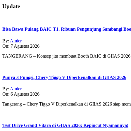
10-
29
Update
Bisa Bawa Pulang BAIC T1, Ribuan Pengunjung Sambangi Boo
By:
Amier
On:
7 Agustus 2026
TANGERANG – Konsep jitu membuat Booth BAIC di GIIAS 2026 
Punya 3 Fungsi, Chery Tiggo V Diperkenalkan di GIIAS 2026
By:
Amier
On:
6 Agustus 2026
Tangerang – Chery Tiggo V Diperkenalkan di GIIAS 2026 siap membe
Test Drive Grand Vitara di GIIAS 2026: Kepincut Nyamannya!