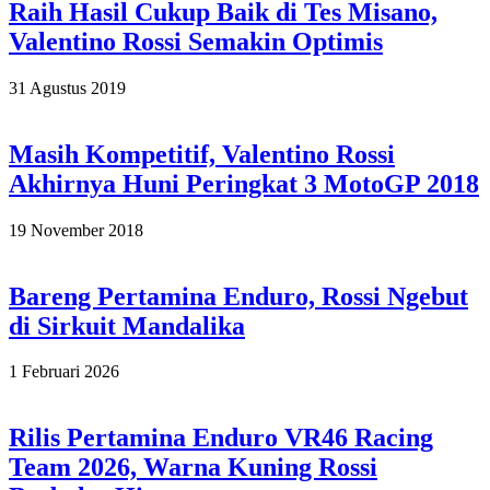
Raih Hasil Cukup Baik di Tes Misano,
Valentino Rossi Semakin Optimis
2019-
31 Agustus 2019
08-
31
Masih Kompetitif, Valentino Rossi
Akhirnya Huni Peringkat 3 MotoGP 2018
2018-
19 November 2018
11-
19
Bareng Pertamina Enduro, Rossi Ngebut
di Sirkuit Mandalika
2026-
1 Februari 2026
02-
01
Rilis Pertamina Enduro VR46 Racing
Team 2026, Warna Kuning Rossi