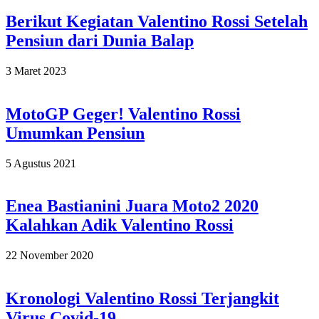
Berikut Kegiatan Valentino Rossi Setelah
Pensiun dari Dunia Balap
2023-
3 Maret 2023
03-
03
MotoGP Geger! Valentino Rossi
Umumkan Pensiun
2021-
5 Agustus 2021
08-
05
Enea Bastianini Juara Moto2 2020
Kalahkan Adik Valentino Rossi
2020-
22 November 2020
11-
22
Kronologi Valentino Rossi Terjangkit
Virus Covid-19