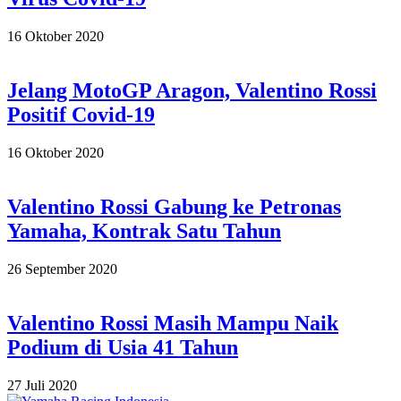
2020-
16 Oktober 2020
10-
16
Jelang MotoGP Aragon, Valentino Rossi
Positif Covid-19
2020-
16 Oktober 2020
10-
16
Valentino Rossi Gabung ke Petronas
Yamaha, Kontrak Satu Tahun
2020-
26 September 2020
09-
26
Valentino Rossi Masih Mampu Naik
Podium di Usia 41 Tahun
2020-
27 Juli 2020
07-