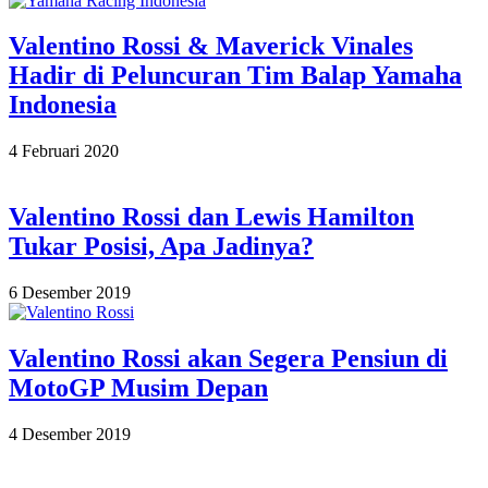
27
Valentino Rossi & Maverick Vinales
Hadir di Peluncuran Tim Balap Yamaha
Indonesia
2020-
4 Februari 2020
02-
04
Valentino Rossi dan Lewis Hamilton
Tukar Posisi, Apa Jadinya?
2019-
6 Desember 2019
12-
06
Valentino Rossi akan Segera Pensiun di
MotoGP Musim Depan
2019-
4 Desember 2019
12-
04