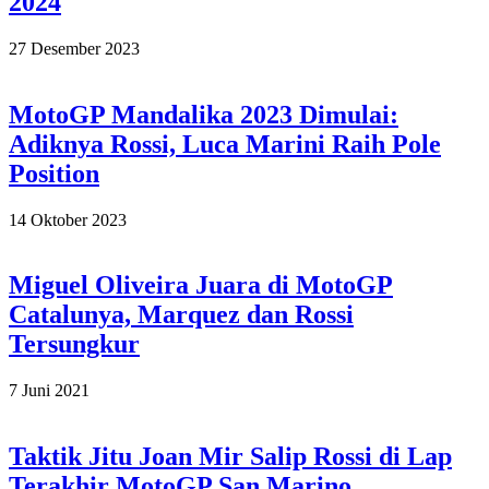
2024
2023-
27 Desember 2023
12-
27
MotoGP Mandalika 2023 Dimulai:
Adiknya Rossi, Luca Marini Raih Pole
Position
2023-
14 Oktober 2023
10-
14
Miguel Oliveira Juara di MotoGP
Catalunya, Marquez dan Rossi
Tersungkur
2021-
7 Juni 2021
06-
07
Taktik Jitu Joan Mir Salip Rossi di Lap
Terakhir MotoGP San Marino