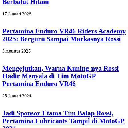
Berbalut Hitam
2026-
17 Januari 2026
01-
17
Pertamina Enduro VR46 Riders Academy
2025: Berguru Sampai Markasnya Rossi
2025-
3 Agustus 2025
08-
03
Mengejutkan, Warna Kuning-nya Rossi
Hadir Menyala di Tim MotoGP
Pertamina Enduro VR46
2024-
25 Januari 2024
01-
25
Jadi Sponsor Utama Tim Balap Rossi,
Pertamina Lubricants Tampil di MotoGP