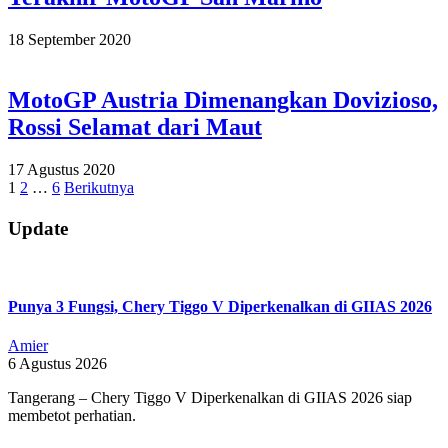
2020-
18 September 2020
09-
18
MotoGP Austria Dimenangkan Dovizioso,
Rossi Selamat dari Maut
2020-
17 Agustus 2020
08-
Paginasi
1
2
…
6
Berikutnya
17
pos
Update
Punya 3 Fungsi, Chery Tiggo V Diperkenalkan di GIIAS 2026
Amier
6 Agustus 2026
Tangerang – Chery Tiggo V Diperkenalkan di GIIAS 2026 siap
membetot perhatian.