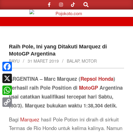
Search
Skip
to
content
Primary
Navigation
Menu
Raih Pole, Ini yang Ditakuti Marquez di
MotoGP Argentina
BAYU
31 MARET 2019
BALAP
,
MOTOR
Facebook
ARGENTINA – Marc Marquez (
Repsol Honda
)
berhasil raih Pole Position di
MotoGP
Argentina
X
usai catatkan kualifikasi tercepat hari Sabtu,
WhatsApp
(30/3). Marquez bukukan waktu 1:38,304 detik.
Copy
Bagi
Marquez
hasil Pole Potion ini diraih di sirkuit
Link
Termas de Rio Hondo untuk kelima kalinya. Namun