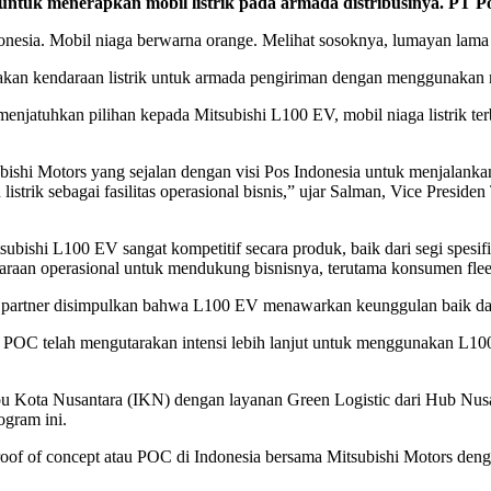
uk menerapkan mobil listrik pada armada distribusinya. PT Pos
Indonesia. Mobil niaga berwarna orange. Melihat sosoknya, lumayan la
kan kendaraan listrik untuk armada pengiriman dengan menggunakan mo
enjatuhkan pilihan kepada Mitsubishi L100 EV, mobil niaga listrik te
ubishi Motors yang sejalan dengan visi Pos Indonesia untuk menjalan
 listrik sebagai fasilitas operasional bisnis,” ujar Salman, Vice Pre
shi L100 EV sangat kompetitif secara produk, baik dari segi spesifik
araan operasional untuk mendukung bisnisnya, terutama konsumen flee
ra partner disimpulkan bahwa L100 EV menawarkan keunggulan baik dar
as POC telah mengutarakan intensi lebih lanjut untuk menggunakan L10
ota Nusantara (IKN) dengan layanan Green Logistic dari Hub Nusant
ogram ini.
proof of concept atau POC di Indonesia bersama Mitsubishi Motors d