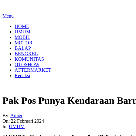
Menu
HOME
UMUM
MOBIL
MOTOR
BALAP
BENGKEL
KOMUNITAS
OTOSHOW
AFTERMARKET
Redaksi
Pak Pos Punya Kendaraan Baru,
By:
Amier
On:
22 Februari 2024
In:
UMUM