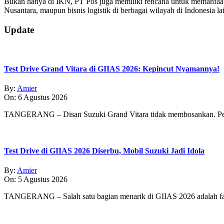
Bukan hanya di IKN, PT Pos juga memiliki rencana untuk memanfaatk
Nusantara, maupun bisnis logistik di berbagai wilayah di Indonesia l
2024-
Update
02-
22
Test Drive Grand Vitara di GIIAS 2026: Kepincut Nyamannya!
By:
Amier
On:
6 Agustus 2026
TANGERANG – Disan Suzuki Grand Vitara tidak membosankan. Pe
Test Drive di GIIAS 2026 Diserbu, Mobil Suzuki Jadi Idola
By:
Amier
On:
5 Agustus 2026
TANGERANG – Salah satu bagian menarik di GIIAS 2026 adalah fasi