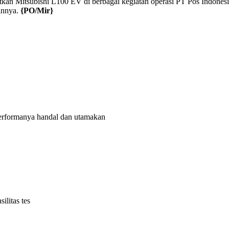
an Mitsubishi L100 EV di berbagai kegiatan operasi PT Pos Indonesia
ainnya.
{PO/Mir}
rformanya handal dan utamakan
litas tes