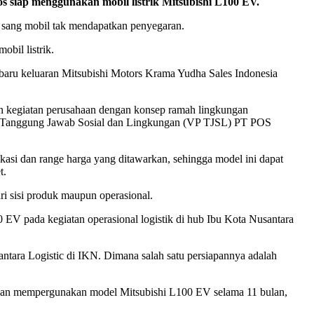
 siap menggunakan mobil listrik Mitsubishi L100 EV.
ma sang mobil tak mendapatkan penyegaran.
bil listrik.
rbaru keluaran Mitsubishi Motors Krama Yudha Sales Indonesia
kan kegiatan perusahaan dengan konsep ramah lingkungan
siden Tanggung Jawab Sosial dan Lingkungan (VP TJSL) PT POS
asi dan range harga yang ditawarkan, sehingga model ini dapat
t.
i sisi produk maupun operasional.
0 EV pada kegiatan operasional logistik di hub Ibu Kota Nusantara
ara Logistic di IKN. Dimana salah satu persiapannya adalah
engan mempergunakan model Mitsubishi L100 EV selama 11 bulan,