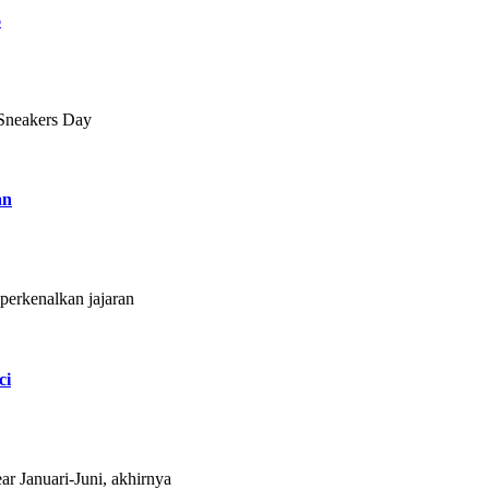
6
 Sneakers Day
an
erkenalkan jajaran
ci
Januari-Juni, akhirnya