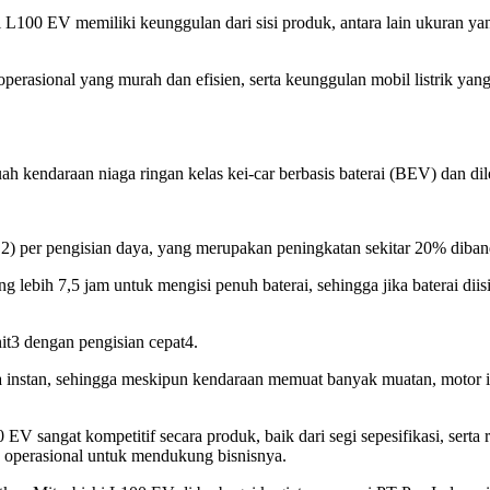
i L100 EV memiliki keunggulan dari sisi produk, antara lain ukuran 
operasional yang murah dan efisien, serta keunggulan mobil listrik ya
 kendaraan niaga ringan kelas kei-car berbasis baterai (BEV) dan di
2) per pengisian daya, yang merupakan peningkatan sekitar 20% dib
ih 7,5 jam untuk mengisi penuh baterai, sehingga jika baterai diisi 
nit3 dengan pengisian cepat4.
ra instan, sehingga meskipun kendaraan memuat banyak muatan, motor 
V sangat kompetitif secara produk, baik dari segi sepesifikasi, serta 
operasional untuk mendukung bisnisnya.