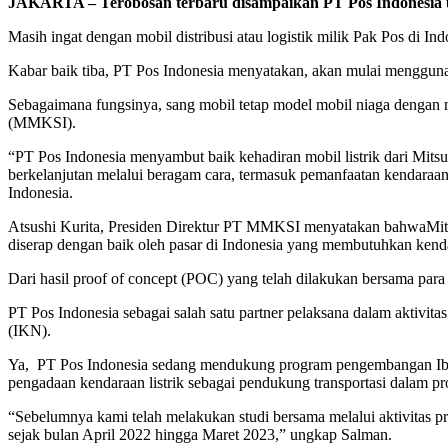
JAKARTA – Terobosan terbaru disampaikan PT Pos Indonesia unt
Masih ingat dengan mobil distribusi atau logistik milik Pak Pos di 
Kabar baik tiba, PT Pos Indonesia menyatakan, akan mulai mengguna
Sebagaimana fungsinya, sang mobil tetap model mobil niaga dengan m
(MMKSI).
“PT Pos Indonesia menyambut baik kehadiran mobil listrik dari Mits
berkelanjutan melalui beragam cara, termasuk pemanfaatan kendaraan
Indonesia.
Atsushi Kurita, Presiden Direktur PT MMKSI menyatakan bahwaMitsubi
diserap dengan baik oleh pasar di Indonesia yang membutuhkan kend
Dari hasil proof of concept (POC) yang telah dilakukan bersama pa
PT Pos Indonesia sebagai salah satu partner pelaksana dalam aktivit
(IKN).
Ya, PT Pos Indonesia sedang mendukung program pengembangan Ibu K
pengadaan kendaraan listrik sebagai pendukung transportasi dalam pr
“Sebelumnya kami telah melakukan studi bersama melalui aktivitas 
sejak bulan April 2022 hingga Maret 2023,” ungkap Salman.