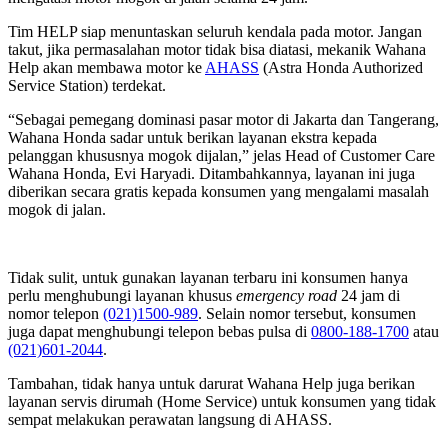
Tim HELP siap menuntaskan seluruh kendala pada motor.
Jangan
takut, jika permasalahan motor tidak bisa diatasi, mekanik Wahana
Help akan membawa motor ke
AHASS
(Astra Honda Authorized
Service Station) terdekat.
“Sebagai pemegang dominasi pasar motor di Jakarta dan Tangerang,
Wahana Honda sadar untuk berikan layanan ekstra kepada
pelanggan khususnya mogok dijalan,” jelas Head of Customer Care
Wahana Honda, Evi Haryadi. Ditambahkannya, layanan ini juga
diberikan secara gratis kepada konsumen yang mengalami masalah
mogok di
jalan.
Tidak sulit, untuk gunakan layanan terbaru ini konsumen hanya
perlu menghubungi layanan khusus
emergency road
24 jam di
nomor telepon
(021)1500-989
. Selain nomor tersebut, konsumen
juga dapat menghubungi telepon bebas pulsa di
0800-188-1700
atau
(021)601-2044
.
Tambahan, tidak hanya untuk darurat Wahana Help juga berikan
layanan servis dirumah (Home Service) untuk konsumen yang tidak
sempat melakukan perawatan langsung di AHASS.