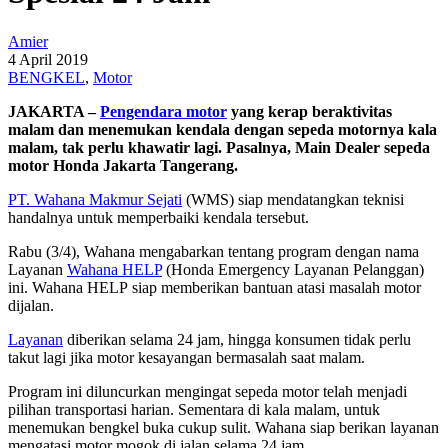
Amier
4 April 2019
BENGKEL
,
Motor
JAKARTA –
Pengendara motor
yang kerap beraktivitas
malam dan menemukan kendala dengan sepeda motornya kala
malam, tak perlu khawatir lagi. Pasalnya,
Main Dealer sepeda
motor Honda Jakarta Tangerang.
PT. Wahana Makmur Sejati
(WMS)
siap mendatangkan teknisi
handalnya untuk memperbaiki kendala tersebut.
Rabu (3/4), Wahana mengabarkan tentang program dengan nama
Layanan
Wahana HELP
(Honda Emergency Layanan Pelanggan)
ini. Wahana HELP
siap
mem
berikan bantuan atasi masalah motor
di
jalan.
Layanan
diberikan
selama 24 jam
, hingga
konsumen tidak perlu
takut lagi jika motor kesayangan bermasalah
saat malam
.
Program ini diluncurkan mengingat
sepeda motor telah menjadi
pilihan transportasi harian.
Sementara di kala malam, untuk
menemukan bengkel buka cukup sulit.
Wahana siap berikan layanan
mengatasi motor mogok di jalan selama 24 jam.