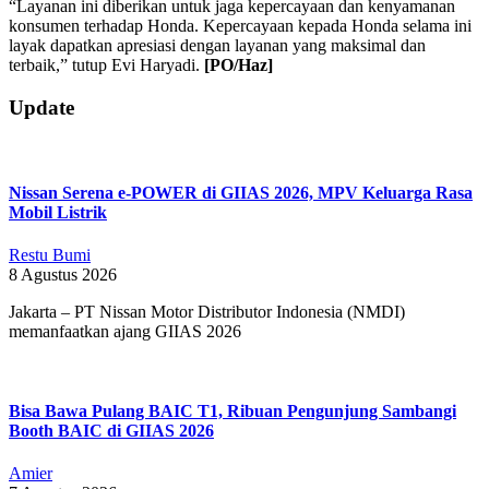
“Layanan ini diberikan untuk jaga kepercayaan dan kenyamanan
konsumen terhadap Honda. Kepercayaan kepada Honda selama ini
layak dapatkan apresiasi dengan layanan yang maksimal dan
terbaik,” tutup Evi Haryadi.
[PO/Haz]
2019-
Update
04-
04
Nissan Serena e-POWER di GIIAS 2026, MPV Keluarga Rasa
Mobil Listrik
Restu Bumi
8 Agustus 2026
Jakarta – PT Nissan Motor Distributor Indonesia (NMDI)
memanfaatkan ajang GIIAS 2026
Bisa Bawa Pulang BAIC T1, Ribuan Pengunjung Sambangi
Booth BAIC di GIIAS 2026
Amier