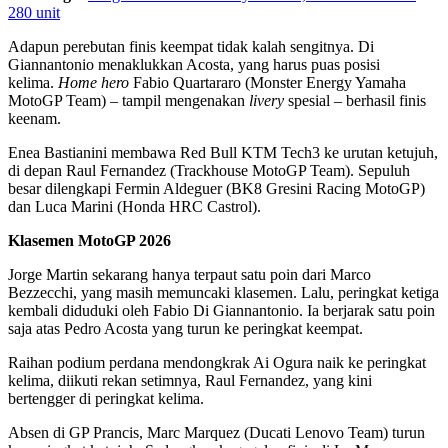
280 unit
Adapun perebutan finis keempat tidak kalah sengitnya. Di
Giannantonio menaklukkan Acosta, yang harus puas posisi
kelima.
Home hero
Fabio Quartararo (Monster Energy Yamaha
MotoGP Team) – tampil mengenakan
livery
spesial – berhasil finis
keenam.
Enea Bastianini membawa Red Bull KTM Tech3 ke urutan ketujuh,
di depan Raul Fernandez (Trackhouse MotoGP Team). Sepuluh
besar dilengkapi Fermin Aldeguer (BK8 Gresini Racing MotoGP)
dan Luca Marini (Honda HRC Castrol).
Klasemen MotoGP 2026
Jorge Martin sekarang hanya terpaut satu poin dari Marco
Bezzecchi, yang masih memuncaki klasemen. Lalu, peringkat ketiga
kembali diduduki oleh Fabio Di Giannantonio. Ia berjarak satu poin
saja atas Pedro Acosta yang turun ke peringkat keempat.
Raihan podium perdana mendongkrak Ai Ogura naik ke peringkat
kelima, diikuti rekan setimnya, Raul Fernandez, yang kini
bertengger di peringkat kelima.
Absen di GP Prancis, Marc Marquez (Ducati Lenovo Team) turun