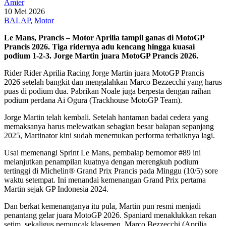
Amier
10 Mei 2026
BALAP
,
Motor
Le Mans, Prancis – Motor Aprilia tampil ganas di MotoGP
Prancis 2026. Tiga ridernya adu kencang hingga kuasai
podium 1-2-3. Jorge Martin juara MotoGP Prancis 2026.
Rider Rider Aprilia Racing Jorge Martin juara MotoGP Prancis
2026 setelah bangkit dan mengalahkan Marco Bezzecchi yang harus
puas di podium dua. Pabrikan Noale juga berpesta dengan raihan
podium perdana Ai Ogura (Trackhouse MotoGP Team).
Jorge Martin telah kembali. Setelah hantaman badai cedera yang
memaksanya harus melewatkan sebagian besar balapan sepanjang
2025, Martinator kini sudah menemukan performa terbaiknya lagi.
Usai memenangi Sprint Le Mans, pembalap bernomor #89 ini
melanjutkan penampilan kuatnya dengan merengkuh podium
tertinggi di Michelin® Grand Prix Prancis pada Minggu (10/5) sore
waktu setempat. Ini menandai kemenangan Grand Prix pertama
Martin sejak GP Indonesia 2024.
Dan berkat kemenanganya itu pula, Martin pun resmi menjadi
penantang gelar juara MotoGP 2026. Spaniard menaklukkan rekan
setim, sekaligus pemuncak klasemen, Marco Bezzecchi (Aprilia