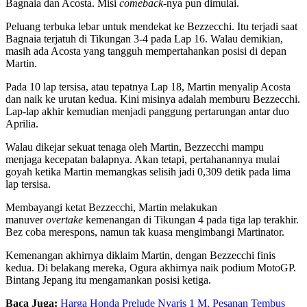
Bagnaia dan Acosta. Misi
comeback
-nya pun dimulai.
Peluang terbuka lebar untuk mendekat ke Bezzecchi. Itu terjadi saat
Bagnaia terjatuh di Tikungan 3-4 pada Lap 16. Walau demikian,
masih ada Acosta yang tangguh mempertahankan posisi di depan
Martin.
Pada 10 lap tersisa, atau tepatnya Lap 18, Martin menyalip Acosta
dan naik ke urutan kedua. Kini misinya adalah memburu Bezzecchi.
Lap-lap akhir kemudian menjadi panggung pertarungan antar duo
Aprilia.
Walau dikejar sekuat tenaga oleh Martin, Bezzecchi mampu
menjaga kecepatan balapnya. Akan tetapi, pertahanannya mulai
goyah ketika Martin memangkas selisih jadi 0,309 detik pada lima
lap tersisa.
Membayangi ketat Bezzecchi, Martin melakukan
manuver
overtake
kemenangan di Tikungan 4 pada tiga lap terakhir.
Bez coba merespons, namun tak kuasa mengimbangi Martinator.
Kemenangan akhirnya diklaim Martin, dengan Bezzecchi finis
kedua. Di belakang mereka, Ogura akhirnya naik podium MotoGP.
Bintang Jepang itu mengamankan posisi ketiga.
Baca Juga:
Harga Honda Prelude Nyaris 1 M, Pesanan Tembus