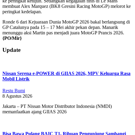
ke peringkat ketujuh. Sedangkan kegagalan finis di Le Mans
membuat Alex Marquez (BK8 Gresini Racing MotoGP) melorot ke
peringkat kedelapan.
Ronde 6 dari Kejuaraan Dunia MotoGP 2026 bakal berlangsung di
GP Catalunya pada 15 – 17 Mei akhir pekan depan. Manarik
menunggu aksi Martin pas menjadi juara MotoGP Prancis 2026.
{PO/Mir}
2026-
Update
05-
10
Nissan Serena e-POWER di GIIAS 2026, MPV Keluarga Rasa
Mobil Listrik
Restu Bumi
8 Agustus 2026
Jakarta – PT Nissan Motor Distributor Indonesia (NMDI)
memanfaatkan ajang GIIAS 2026
Bisa Bawa Pulang BAIC T1, Ribuan Pengunjung Sambangi