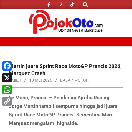
Search
Skip
to
content
Primary
Navigation
Menu
Martin juara Sprint Race MotoGP Prancis 2026,
Marquez Crash
Facebook
AMIER
10 MEI 2026
BALAP
,
MOTOR
X
Le Mans, Prancis – Pembalap Aprilia Racing,
WhatsApp
Jorge Martin tampil sempurna hingga jadi juara
Copy
Sprint Race MotoGP Prancis. Sementara Marc
Link
Marquez mengalami highside.