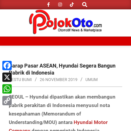
Search
Skip
to
content
Primary
Navigation
Menu
Garap Pasar ASEAN, Hyundai Segera Bangun
Pabrik di Indonesia
Facebook
RESTU BUMI
26 NOVEMBER 2019
UMUM
X
SEOUL – Hyundai dipastikan akan membangun
WhatsApp
pabrik perakitan di Indonesia menyusul nota
Copy
kesepahaman (Memorandum of
Link
Understanding/MOU) antara
Hyundai Motor
Company
dengan pemerintah Indonesia.