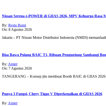
06-
23
Nissan Serena e-POWER di GIIAS 2026, MPV Keluarga Rasa Mo
By:
Restu Bumi
On:
8 Agustus 2026
Jakarta – PT Nissan Motor Distributor Indonesia (NMDI) memanfaa
Bisa Bawa Pulang BAIC T1, Ribuan Pengunjung Sambangi Boo
By:
Amier
On:
7 Agustus 2026
TANGERANG – Konsep jitu membuat Booth BAIC di GIIAS 2026 
Punya 3 Fungsi, Chery Tiggo V Diperkenalkan di GIIAS 2026
By:
Amier