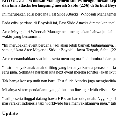
BOYOLALI – Whoosah Management sukses menghadirkan kejuaraan
dan time attacks berlangsung meriah Sabtu (22/6) di Sirkuit Boy
Ini merupakan edisi perdana Fast Slide Attacks. Whoosah Management
Pada edisi perdana di Boyolali ini, Fast Slide Attacks diramaikan tota
Arce Meyer, dari Whoosah Management mengatakan bahwa jumlah peser
waktu yang bersamaan.
“Ini merupakan event perdana, jadi akan lebih banyak tantangannya. T
semua,” kata Arce Meyer di Sirkuit Boyolali, Jawa Tengah, Sabtu (22
Arce menambahkan saat ini peserta memang masih didominasi dari pegi
“Justru banyak anak-anak drifting yang bertanya karena penasaran. Ja
seru juga. Sehingga harapan kita next event mereka (drifter) akan ikut
Tak hanya konsep unik nan baru, Fast Slide Attacks juga menghadirk
Misalnya sistem pendaftaran yang dibuat on line agar lebih efisien.
“Jadi peserta tinggal datang bawa HP scan barcode, udah. Nggak perlu l
masyarakat Indonesia tapi worldwide bisa menyaksikannya juga,” tutu
2019-
Update