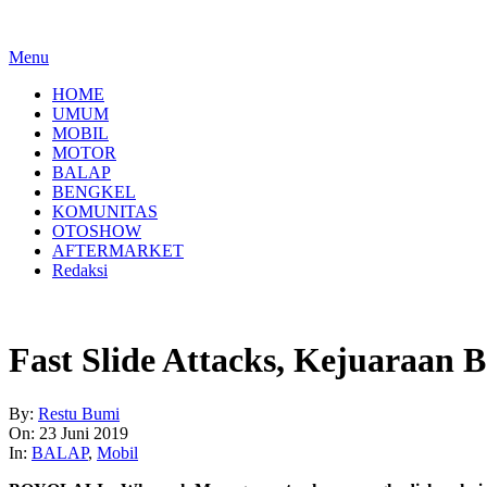
Menu
HOME
UMUM
MOBIL
MOTOR
BALAP
BENGKEL
KOMUNITAS
OTOSHOW
AFTERMARKET
Redaksi
Fast Slide Attacks, Kejuaraan 
By:
Restu Bumi
On:
23 Juni 2019
In:
BALAP
,
Mobil