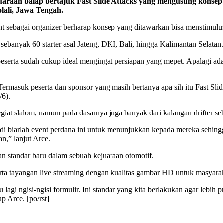
 balap bertajuk Fast Slide Attacks yang mengusung konsep pen
olali, Jawa Tengah.
 sebagai organizer berharap konsep yang ditawarkan bisa menstimulus
l sebanyak 60 starter asal Jateng, DKI, Bali, hingga Kalimantan Selatan.
ta sudah cukup ideal mengingat persiapan yang mepet. Apalagi ada ev
ermasuk peserta dan sponsor yang masih bertanya apa sih itu Fast Slide
/6).
at slalom, namun pada dasarnya juga banyak dari kalangan drifter sebe
di biarlah event perdana ini untuk menunjukkan kepada mereka sehingga
an,” lanjut Arce.
an standar baru dalam sebuah kejuaraan otomotif.
 Serta tayangan live streaming dengan kualitas gambar HD untuk masyar
agi ngisi-ngisi formulir. Ini standar yang kita berlakukan agar lebih p
p Arce. [po/rst]