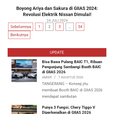
07-
Boyong Ariya dan Sakura di GIIAS 2024:
29
Revolusi Elektrik Nissan Dimulai!
2024-
24 JULI 2024
Paginasi
Sebelumnya
1
2
3
…
54
07-
24
pos
Berikutnya
UPDATE
Bisa Bawa Pulang BAIC T1, Ribuan
Pengunjung Sambangi Booth BAIC
di GIIAS 2026
AMIER
7 AGUSTUS 2026
TANGERANG – Konsep jitu
membuat Booth BAIC di GIIAS 2026
mendapat sambutan
Punya 3 Fungsi, Chery Tiggo V
Diperkenalkan di GIIAS 2026