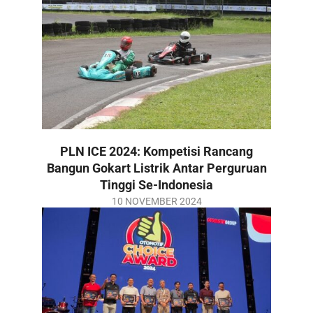
PLN ICE 2024: Kompetisi Rancang
Bangun Gokart Listrik Antar Perguruan
Tinggi Se-Indonesia
2024-
10 NOVEMBER 2024
11-
10