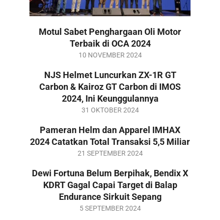
Motul Sabet Penghargaan Oli Motor
Terbaik di OCA 2024
2024-
10 NOVEMBER 2024
11-
NJS Helmet Luncurkan ZX-1R GT
10
Carbon & Kairoz GT Carbon di IMOS
2024, Ini Keunggulannya
2024-
31 OKTOBER 2024
10-
Pameran Helm dan Apparel IMHAX
31
2024 Catatkan Total Transaksi 5,5 Miliar
2024-
21 SEPTEMBER 2024
09-
Dewi Fortuna Belum Berpihak, Bendix X
21
KDRT Gagal Capai Target di Balap
Endurance Sirkuit Sepang
2024-
5 SEPTEMBER 2024