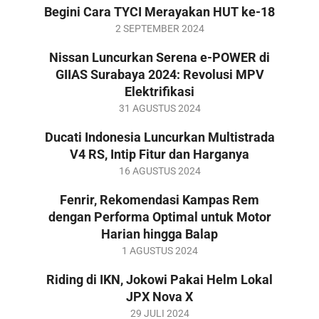
09-
Begini Cara TYCI Merayakan HUT ke-18
05
2024-
2 SEPTEMBER 2024
09-
Nissan Luncurkan Serena e-POWER di
02
GIIAS Surabaya 2024: Revolusi MPV
Elektrifikasi
2024-
31 AGUSTUS 2024
08-
Ducati Indonesia Luncurkan Multistrada
31
V4 RS, Intip Fitur dan Harganya
2024-
16 AGUSTUS 2024
08-
Fenrir, Rekomendasi Kampas Rem
16
dengan Performa Optimal untuk Motor
Harian hingga Balap
2024-
1 AGUSTUS 2024
08-
Riding di IKN, Jokowi Pakai Helm Lokal
01
JPX Nova X
2024-
29 JULI 2024