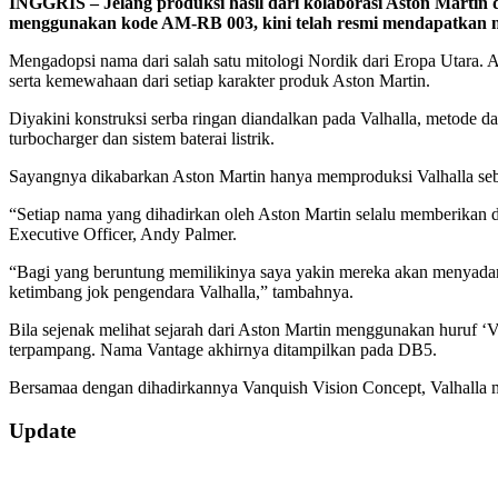
INGGRIS – Jelang produksi hasil dari kolaborasi Aston Martin
menggunakan kode AM-RB 003, kini telah resmi mendapatkan n
Mengadopsi nama dari salah satu mitologi Nordik dari Eropa Utara. 
serta kemewahaan dari setiap karakter produk Aston Martin.
Diyakini konstruksi serba ringan diandalkan pada Valhalla, metode d
turbocharger dan sistem baterai listrik.
Sayangnya dikabarkan Aston Martin hanya memproduksi Valhalla seban
“Setiap nama yang dihadirkan oleh Aston Martin selalu memberikan d
Executive Officer, Andy Palmer.
“Bagi yang beruntung memilikinya saya yakin mereka akan menyadari
ketimbang jok pengendara Valhalla,” tambahnya.
Bila sejenak melihat sejarah dari Aston Martin menggunakan huruf ‘
terpampang. Nama Vantage akhirnya ditampilkan pada DB5.
Bersamaa dengan dihadirkannya Vanquish Vision Concept, Valhalla 
2019-
Update
06-
20