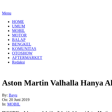
Menu
HOME
UMUM
MOBIL
MOTOR
BALAP
BENGKEL
KOMUNITAS
OTOSHOW
AFTERMARKET
Redaksi
Aston Martin Valhalla Hanya A
By:
Bayu
On:
20 Juni 2019
In:
MOBIL