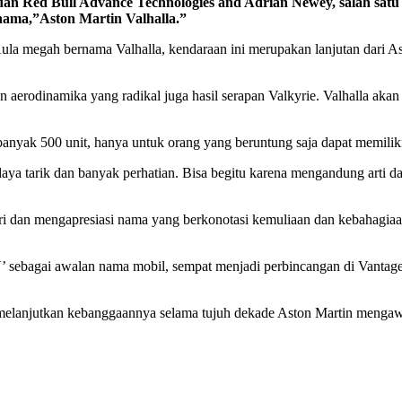
 dan Red Bull Advance Technologies and Adrian Newey, salah sat
ama,”Aston Martin Valhalla.”
Aula megah bernama Valhalla, kendaraan ini merupakan lanjutan dari 
an aerodinamika yang radikal juga hasil serapan Valkyrie. Valhalla ak
yak 500 unit, hanya untuk orang yang beruntung saja dapat memiliki h
aya tarik dan banyak perhatian. Bisa begitu karena mengandung arti d
 dan mengapresiasi nama yang berkonotasi kemuliaan dan kebahagiaan
V’ sebagai awalan nama mobil, sempat menjadi perbincangan di Vantag
melanjutkan kebanggaannya selama tujuh dekade Aston Martin mengaw