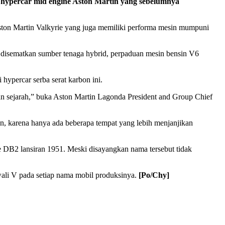
u hypercar mid engine Aston Martin yang sebelumnya
Aston Martin Valkyrie yang juga memiliki performa mesin mumpuni
an disematkan sumber tenaga hybrid, perpaduan mesin bensin V6
ypercar serba serat karbon ini.
an sejarah,” buka Aston Martin Lagonda President and Group Chief
, karena hanya ada beberapa tempat yang lebih menjanjikan
e DB2 lansiran 1951. Meski disayangkan nama tersebut tidak
ali V pada setiap nama mobil produksinya.
[Po/Chy]