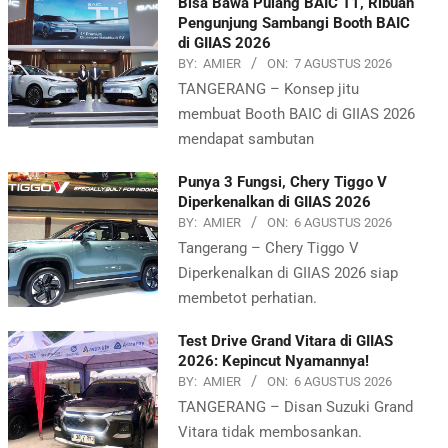
Bisa Bawa Pulang BAIC T1, Ribuan
Pengunjung Sambangi Booth BAIC
di GIIAS 2026
BY:
AMIER
ON:
7 AGUSTUS 2026
TANGERANG – Konsep jitu
membuat Booth BAIC di GIIAS 2026
mendapat sambutan
Punya 3 Fungsi, Chery Tiggo V
Diperkenalkan di GIIAS 2026
BY:
AMIER
ON:
6 AGUSTUS 2026
Tangerang – Chery Tiggo V
Diperkenalkan di GIIAS 2026 siap
membetot perhatian.
Test Drive Grand Vitara di GIIAS
2026: Kepincut Nyamannya!
BY:
AMIER
ON:
6 AGUSTUS 2026
TANGERANG – Disan Suzuki Grand
Vitara tidak membosankan.