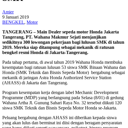
Amier
9 Januari 2019
BENGKEL
,
Motor
TANGERANG – Main Dealer sepeda motor Honda Jakarta
Tangerang, PT. Wahana Makmur Sejati menjanjikan
sedikitnya 300 lowongan pekerjaan bagi lulusan SMK di tahun
2019. Mereka siap ditampung sebagai mekanik di ratusan
bengkel resmi Honda di Jakarta-Tangerang.
Pada tahap pertama, di awal tahun 2019 Wahana Honda membuka
kesempatan bagi ratusan lulusan 53 siswa SMK Binaan Wahana dan
Honda (SMK Teknik dan Bisnis Sepeda Motor) bergabung sebagai
mekanik di jaringan Astra Honda Authorized Service Station
(AHASS) di Jakarta dan Tangerang.
Program kesempatan kerja dengan label Mechanic Development
Programme (MDP) yang berlangsung pada Selasa (8/01) di gedung
Wahana Artha Jl. Gunung Sahari Raya No. 32 tersebut diikuti 120
siswa SMK Teknik dan Bisnis Sepeda Motor Honda se-Jakarta.
Peluang bergabung dengan AHASS ini diberikan kepada siswa
yang akan lulus dan berminat ini diisi dengan beragam persyaratan
yang harus diikuti seperti wawancara, psikotest, hingga program