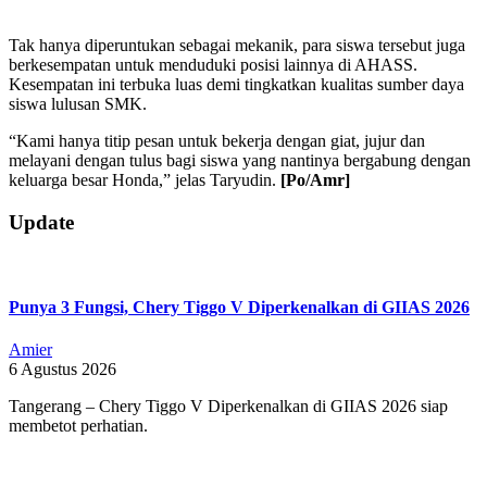
Tak hanya diperuntukan sebagai mekanik, para siswa tersebut juga
berkesempatan untuk menduduki posisi lainnya di AHASS.
Kesempatan ini terbuka luas demi tingkatkan kualitas sumber daya
siswa lulusan SMK.
“Kami hanya titip pesan untuk bekerja dengan giat, jujur dan
melayani dengan tulus bagi siswa yang nantinya bergabung dengan
keluarga besar Honda,” jelas Taryudin.
[Po/Amr]
2019-
Update
01-
09
Punya 3 Fungsi, Chery Tiggo V Diperkenalkan di GIIAS 2026
Amier
6 Agustus 2026
Tangerang – Chery Tiggo V Diperkenalkan di GIIAS 2026 siap
membetot perhatian.