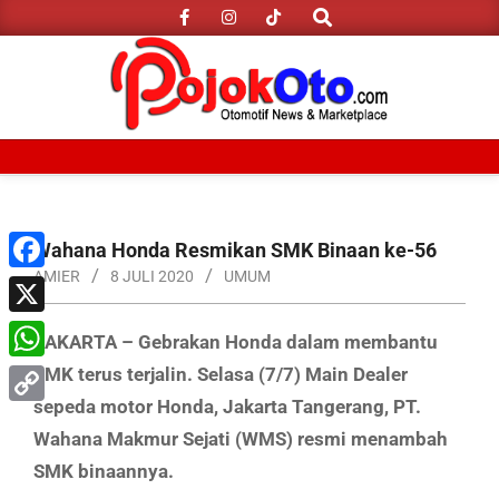
Search
Skip
to
content
Primary
Navigation
Menu
Wahana Honda Resmikan SMK Binaan ke-56
AMIER
8 JULI 2020
UMUM
Facebook
X
JAKARTA – Gebrakan Honda dalam membantu
SMK terus terjalin. Selasa (7/7) Main Dealer
WhatsApp
sepeda motor Honda, Jakarta Tangerang, PT.
Copy
Wahana Makmur Sejati (WMS) resmi menambah
Link
SMK binaannya.