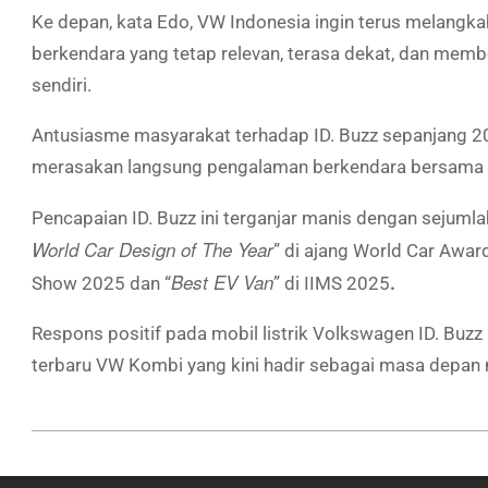
Ke depan, kata Edo, VW Indonesia ingin terus melan
berkendara yang tetap relevan, terasa dekat, dan membe
sendiri.
Antusiasme masyarakat terhadap ID. Buzz sepanjang 202
merasakan langsung pengalaman berkendara bersama ID
Pencapaian ID. Buzz ini terganjar manis dengan sejumla
World Car Design of The Year
” di ajang World Car Awa
Best EV Van
Show 2025
dan “
” di IIMS 2025
.
Respons positif pada mobil listrik Volkswagen ID. Buz
terbaru VW Kombi yang kini hadir sebagai masa depan 
2026-
01-