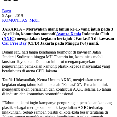
Bayu
5 April 2019
KOMUNITAS
,
Mobil
JAKARTA – Merayakan ulang tahun ke-15 yang jatuh pada 3
April lalu, komunitas otomotif
Avanza Xenia
Indonesia Club
(
AXIC
) mengadakan kegiatan bertajuk #Fantast15 di kawasan
Car Free Day
(CFD) Jakarta pada Minggu (7/4) nanti.
Dalam satu hari tanpa kendaraan bermotor di kawasan Jalan
Jenderal Sudirman hingga MH Thamrin itu, komunitas mobil
lansiran Toyota dan Daihatsu ini turut mengampanyekan
pengurangan pemakaian kantong plastik kepada masyarakat yang
beraktivitas di arena CFD Jakarta.
Taufik Hidayatullah, Ketua Umum AXIC, menjelaskan tema
kegiatan ulang tahun kali ini adalah “Fantast15”. Tema ini untuk
menggambarkan perjalanan dan kontribusi AXIC selama 15 tahun
di industri dan komunitas otomotif nasional.
“Tahun ini kami ingin kampanye pengurangan pemakaian kantong
plastik sebagai merupakan bentuk kepedulian AXIC terhadap
lingkungan. Sebab sampah plastik di kota-kota besar terutama di
Jakarta sangat mengkhawatirkan kondisinya. Apalagi sampah