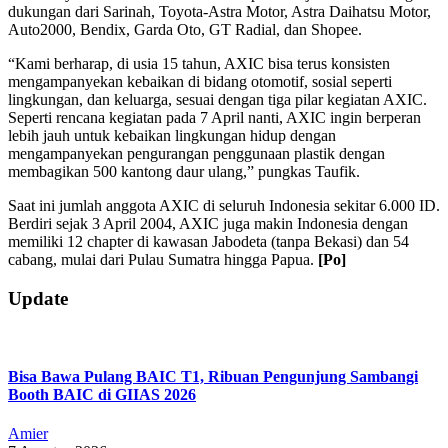
dukungan dari Sarinah, Toyota-Astra Motor, Astra Daihatsu Motor,
Auto2000, Bendix, Garda Oto, GT Radial, dan Shopee.
“Kami berharap, di usia 15 tahun, AXIC bisa terus konsisten
mengampanyekan kebaikan di bidang otomotif, sosial seperti
lingkungan, dan keluarga, sesuai dengan tiga pilar kegiatan AXIC.
Seperti rencana kegiatan pada 7 April nanti, AXIC ingin berperan
lebih jauh untuk kebaikan lingkungan hidup dengan
mengampanyekan pengurangan penggunaan plastik dengan
membagikan 500 kantong daur ulang,” pungkas Taufik.
Saat ini jumlah anggota AXIC di seluruh Indonesia sekitar 6.000 ID.
Berdiri sejak 3 April 2004, AXIC juga makin Indonesia dengan
memiliki 12 chapter di kawasan Jabodeta (tanpa Bekasi) dan 54
cabang, mulai dari Pulau Sumatra hingga Papua.
[Po]
2019-
Update
04-
05
Bisa Bawa Pulang BAIC T1, Ribuan Pengunjung Sambangi
Booth BAIC di GIIAS 2026
Amier