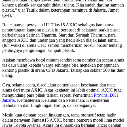
kantong plastik sangat sulit didaur ulang. Kita sudah darurat sampah
plastik,” ujar Taufik dalam keterangan resminya di Jakarta, Jumat
(5/4).
Rencananya, perayaan HUT ke-15 AXIC sekaligus kampanye
pengurangan kantong plastik ini berpusat di pelataran parkir pusat
perbelanjaan Sarinah Thamrin. Start dari Sarinah Thamrin, para
anggota AXIC dan undangan yang hadir akan diajak jalan santai
(fun walk) di arena CFD sambil memberikan brosur-brosur tentang
pentingnya pengurangan sampah plastik.
Ajakan membawa botol minum sendiri serta pemberian secara gratis
tas daur ulang kepada warga sehingga bisa menekan penggunaan
kantong plastik di arena CFD Jakarta. Disiapkan sekitar 500 tas daur
ulang.
Oya, selama acara, disediakan pemeriksaan kesehatan dan mata
gratis dari mitra AXIC. Agar kegiatan ini lebih optimal, AXIC juga
mengundang para pihak terkait, seperti Pemerintah
Provinsi DKI
Jakarta
, Kementerian Kelautan dan Perikanan, Kementerian
Kehutanan dan Lingkungan Hidup, dan sebagainya.
Meski kuat dengan pesan lingkungan, tema otomotif tetap hadir
dalam perayaan Fantast15 AXIC, berupa pameran mobil lima model
lawas Toyota Avanza. Acara ini diharapkan berjalan lancar dengan