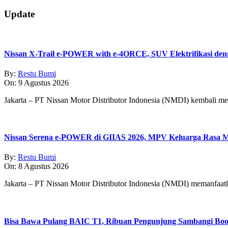
2018-
Update
12-
12
Nissan X-Trail e-POWER with e-4ORCE, SUV Elektrifikasi d
By:
Restu Bumi
On:
9 Agustus 2026
Jakarta – PT Nissan Motor Distributor Indonesia (NMDI) kembali m
Nissan Serena e-POWER di GIIAS 2026, MPV Keluarga Rasa Mo
By:
Restu Bumi
On:
8 Agustus 2026
Jakarta – PT Nissan Motor Distributor Indonesia (NMDI) memanfaa
Bisa Bawa Pulang BAIC T1, Ribuan Pengunjung Sambangi Boo