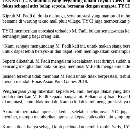
JAKARTA – Komunitas yang tergabung dalam Toyota Yaris Club
fokus sebagai atlet balap sepeda, bersama dengan anggota TY
Kiprah M. Fadli di dunia olahraga, serta prestasi yang mampu di raihn
bersama di warung tekno mall pluit village, TYCI juga memberikan 
TYCI memberikan apresiasi terhadap M. Fadli bukan semata-mata kar
semangat juang bagi orang lain.
“Kami sengaja mengundang M. Fadli kali ini, untuk makan siang ber
untuk dapat lebih bersyukur dan dapat lebih meningkatkan kemampu
Seperti diketahui, M.Fadli mengalami kecelakaan saat dirinya sudah
kencang menghantam kaki kirinya, membuat M.Fadli mengalami cidera 
Insiden tersebut tidak membuat M.Fadli untuk tidak berprestasi, terb
meraih mendali Emas Asian Para Games 2018.
Penghargaan yang diberikan kepada M. Fadli berupa plakat yang dibe
sudah diberikan M. Fadli kepada bangsa ini. Beliau sang Juara Roa
diamputasi, tentu tidak mudah. Karena itulah kami mengapresiasinya 
Acara ini merupakan apresiasi kedua, setelah sebelumnya TYCI juga 
member, mampu memberikan apresiasi kepada atlet-atlet lain yang j
Karena tidak hanya sebagai klub pecinta dan pemilik mobil Yaris, TY