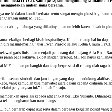
 Indonesia (TYCI), Sabtu (8/12) lalu mengundang Muhammad Fa
CI menggadakan makan siang bersama.
ya meski dalam kondisi terbatas tentu sangat menginspirasi bagi kaum m
penghargaan untuk M. Fadli.
ena cabang olahraga yang diikutinya, namun lebih karena kisah insp
sama sekaligus berbagi kisah inspiratifnya. Kami berharap hal itu d
an diri masing-masing.” ujar Irwan Prasojo selaku Ketua Umum TYCI.
 melewati garis finish dan menjadi pemenang dalam ajang Asia Road R
parah pada kakinya. akibat insiden tersebut, M.Fadli harus kehilangan
ukti M.Fadli mampu bangkit dan tetap berprestasi di cabang olah raga 
rikan secara simbolis dan jam tangan yang dapat mendukung aktifitas
d Race, yang kemudian bisa menyabet juara dalam cabang olahraga bal
melalui penghargaan ini.” tambah Prasojo.
memberikan apresiasi kepada atlit angkat besi Eko Yulianto. Diharapk
uga telah mengharumkan nama bangsa.
CI pun berharap dapat ikut serta dalam berbagai kegiatan positif yang