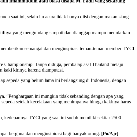
dli Imammuddin atau biasa disapa M. Fadli yang sekarang
uda saat ini, selain itu acara tidak hanya diisi dengan makan siang
iratifnya yang mengundang simpati dan dianggap mampu menularkan
apat memberikan semangat dan menginspirasi teman-teman member TYCI
ace Championship. Tanpa diduga, pembalap asal Thailand melaju
 kaki kirinya karena diamputasi.
balap sepeda yang belum lama ini berlangsung di Indonesia, dengan
nya. “Penghargaan ini mungkin tidak sebanding dengan apa yang
ap sepeda setelah kecelakaan yang menimpanya hingga kakinya harus
an, kedepannya TYCI yang saat ini sudah memiliki sekitar 2500
 dapat berguna dan menginsipirasi bagi banyak orang.
[Po/Ajr]