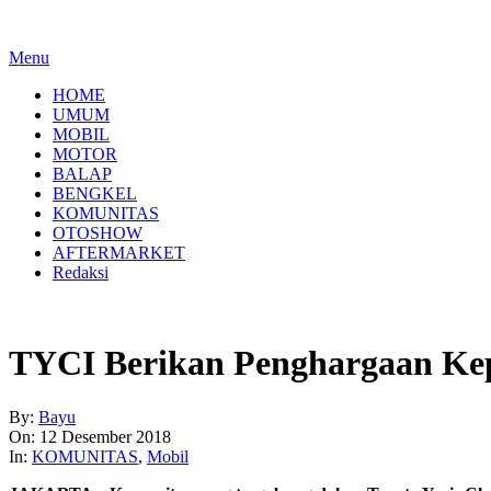
Menu
HOME
UMUM
MOBIL
MOTOR
BALAP
BENGKEL
KOMUNITAS
OTOSHOW
AFTERMARKET
Redaksi
TYCI Berikan Penghargaan Kepa
By:
Bayu
On:
12 Desember 2018
In:
KOMUNITAS
,
Mobil