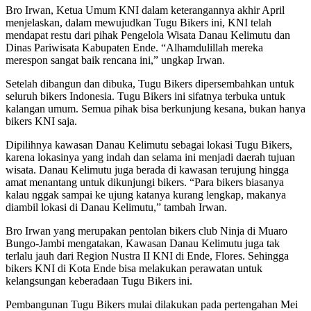
Bro Irwan, Ketua Umum KNI dalam keterangannya akhir April
menjelaskan, dalam mewujudkan Tugu Bikers ini, KNI telah
mendapat restu dari pihak Pengelola Wisata Danau Kelimutu dan
Dinas Pariwisata Kabupaten Ende. “Alhamdulillah mereka
merespon sangat baik rencana ini,” ungkap Irwan.
Setelah dibangun dan dibuka, Tugu Bikers dipersembahkan untuk
seluruh bikers Indonesia. Tugu Bikers ini sifatnya terbuka untuk
kalangan umum. Semua pihak bisa berkunjung kesana, bukan hanya
bikers KNI saja.
Dipilihnya kawasan Danau Kelimutu sebagai lokasi Tugu Bikers,
karena lokasinya yang indah dan selama ini menjadi daerah tujuan
wisata. Danau Kelimutu juga berada di kawasan terujung hingga
amat menantang untuk dikunjungi bikers. “Para bikers biasanya
kalau nggak sampai ke ujung katanya kurang lengkap, makanya
diambil lokasi di Danau Kelimutu,” tambah Irwan.
Bro Irwan yang merupakan pentolan bikers club Ninja di Muaro
Bungo-Jambi mengatakan, Kawasan Danau Kelimutu juga tak
terlalu jauh dari Region Nustra II KNI di Ende, Flores. Sehingga
bikers KNI di Kota Ende bisa melakukan perawatan untuk
kelangsungan keberadaan Tugu Bikers ini.
Pembangunan Tugu Bikers mulai dilakukan pada pertengahan Mei