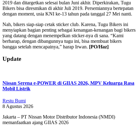
2019 dan ditargetkan selesai bulan Juni akhir. Diperkirakan, Tugu
Bikers bisa diresmikan di akhir Juli 2019. Persemiannya bertepatan
dengan moment, usia KNI ke-13 tahun pada tanggal 27 Mei nanti.
Nah, bikers siap-siap cetak sticker club. Karena, Tugu Bikers ini
menyiapkan bagian penting sebagai kenangan-kenangan bagi bikers
yang datang dengan menempelkan sticker-nya di sana. “Kami
berharap, dengan dibangunnya tugu ini, bisa membuat bikers
bangga setelah mencapainya,” harap Irwan.
[PO/Haz]
2019-
Update
05-
01
Nissan Serena e-POWER di GIIAS 2026, MPV Keluarga Rasa
Mobil Listrik
Restu Bumi
8 Agustus 2026
Jakarta – PT Nissan Motor Distributor Indonesia (NMDI)
memanfaatkan ajang GIIAS 2026